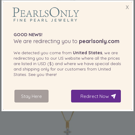
X
DIMENSIONE DELLA PERLA:
QUALITÀ:
GOOD NEWS!
10-11
mm
We are redirecting you to
pearlsonly.com
10-11mm Dei Mari del Sud Pendente en
Darlene Bianco
We detected you come from
United States
, we are
redirecting you to our
US
website where all the prices
-79%
6.299,00 €
are listed in
USD ($)
and where we have special deals
1.299,00
€
and shipping only for our customers from
United
States
. See you there!
Stay Here
Redirect Now