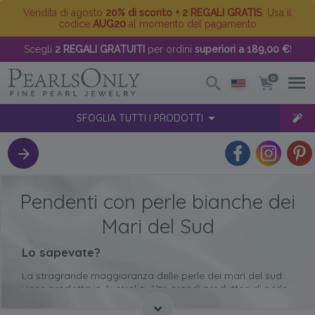
Vendita di agosto
20% di sconto + 2 REGALI GRATIS
. Usa il
codice
AUG20
al momento del pagamento
Scegli
2 REGALI GRATUITI
per ordini
superiori a 189,00 €
!
0
SFOGLIA TUTTI I PRODOTTI
Pendenti con perle bianche dei
Mari del Sud
Lo sapevate?
La stragrande maggioranza delle perle dei mari del sud
viene prodotta in Australia. Altri grandi produttori di perle
sono Indonesia e Filippine.