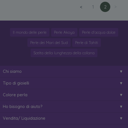
<
1
2
>
Il mondo delle perle
Perle Akoya
Perle d'acqua dolce
Perle dei Mari del Sud
Perle di Tahiti
Scelta della lunghezza della collana
Chi siamo
Tipo di gioielli
Colore perla
Ho bisogno di aiuto?
Vendita/ Liquidazione