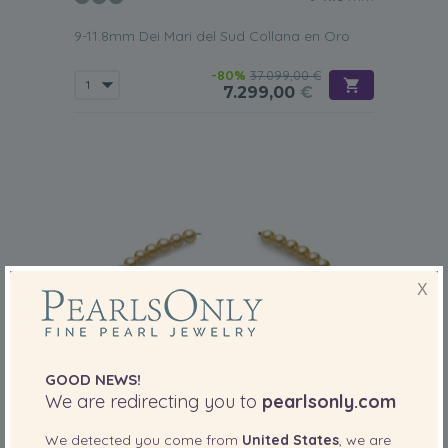
9-11.8mm Dei Mari del Sud Collana en Oro
-80%
37.099,00 €
7.299,00
€
X
GOOD NEWS!
We are redirecting you to
pearlsonly.com
We detected you come from
United States
, we are