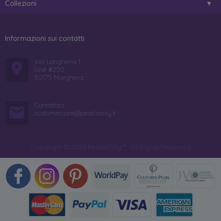
Collezioni
Informazioni sui contatti
Via Longhena 1
Unit #250
30175 Marghera
Contattaci:
customercare@pearlsonly.it
Copyright © 2026 PearlsOnly™. All Rights Reserved