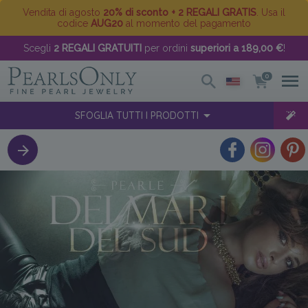
Vendita di agosto
20% di sconto + 2 REGALI GRATIS
. Usa il
codice
AUG20
al momento del pagamento
Scegli
2 REGALI GRATUITI
per ordini
superiori a 189,00 €
!
0
SFOGLIA TUTTI I PRODOTTI