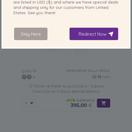
are listed in
USD ($)
and where we have special deals
and shipping only for our customers from
United
States
. See you there!
Stay Here
Redirect Now
DIMENSIONE DELLA PERLA:
QUALITÀ:
12-13
mm
12-13mm di Perle Acqua Dolce - Edison
Orecchini en Edison Blenda Bianco
-80%
2.019,00 €
395,00
€