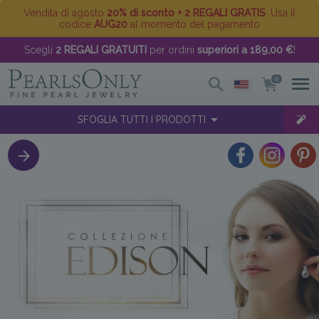
Vendita di agosto
20% di sconto + 2 REGALI GRATIS
. Usa il
codice
AUG20
al momento del pagamento
Scegli
2 REGALI GRATUITI
per ordini
superiori a 189,00 €
!
0
SFOGLIA TUTTI I PRODOTTI