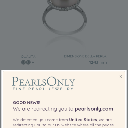
DIMENSIONE DELLA PERLA:
QUALITÀ:
12-13
mm
12-13mm di Perle Acqua Dolce - Edison
Anello en Yanaka Bianco
X
-81%
1.229,00 €
239,00
€
GOOD NEWS!
We are redirecting you to
pearlsonly.com
We detected you come from
United States
, we are
redirecting you to our
US
website where all the prices