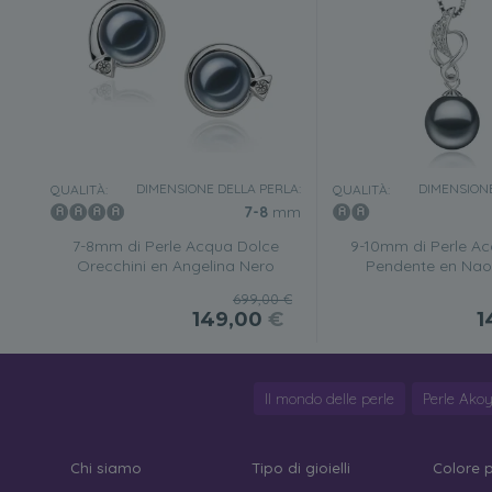
DIMENSIONE DELLA PERLA:
DIMENSIONE
QUALITÀ:
QUALITÀ:
7-8
mm
7-8mm di Perle Acqua Dolce
9-10mm di Perle A
Orecchini en Angelina Nero
Pendente en Nao
699,00 €
149,00
€
1
Il mondo delle perle
Perle Ako
Chi siamo
Tipo di gioielli
Colore 