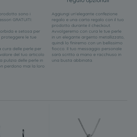
regalo opzionali
l prodotto sono i
Aggiungi un'elegante confezione
essori GRATUITI:
regalo e una carta regalo con il tuo
prodotto durante il checkout.
orbida e setosa per
Avvolgeremo con cura le tue perle
 proteggere le tue
in un elegante argento metallizzato,
quindi lo finiremo con un bellissimo
a cura delle perle per
fiocco. Il tuo messaggio personale
 valore del tuo articolo
sarà scritto a mano e racchiuso in
 pulizia delle perle in
una busta abbinata.
n perdono mai la loro