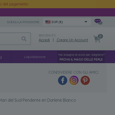
o del pagamento
SCEGLI LA POSIZIONE:
EUR (€)
BENVENUTO
0
Accedi
|
Creare Un Account
Hai bisogno di aiuto per scegliere?
g
Liquidazione
PROVA IL MAGO DELLE PERLE
CONDIVIDERE CON GLI AMICI:
Mari del Sud Pendente en Darlene Bianco