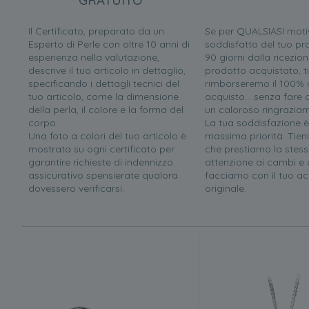
GRATUITO
Il Certificato, preparato da un
Se per QUALSIASI moti
Esperto di Perle con oltre 10 anni di
soddisfatto del tuo pr
esperienza nella valutazione,
90 giorni dalla ricezion
descrive il tuo articolo in dettaglio,
prodotto acquistato, ti
specificando i dettagli tecnici del
rimborseremo il 100% d
tuo articolo, come la dimensione
acquisto... senza far
della perla, il colore e la forma del
un caloroso ringrazia
corpo.
La tua soddisfazione è
Una foto a colori del tuo articolo è
massima priorità. Tien
mostrata su ogni certificato per
che prestiamo la stess
garantire richieste di indennizzo
attenzione ai cambi e a
assicurativo spensierate qualora
facciamo con il tuo ac
dovessero verificarsi.
originale.