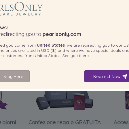
WS!
edirecting you to
pearlsonly.com
ted you come from
United States
, we are redirecting you to our
US
he prices are listed in
USD ($)
and where we have special deals and
our customers from
United States
. See you there!
INCLUSO CON IL PRODOTTO
Stay Here
Redirect Now
 giorni
Confezione regalo GRATUITA
Acces