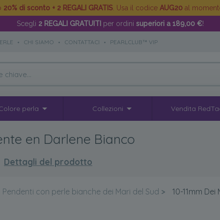
to
20% di sconto + 2 REGALI GRATIS
. Usa il codice
AUG20
al moment
Scegli
2 REGALI GRATUITI
per ordini
superiori a 189,00 €
!
PERLE
•
CHI SIAMO
•
CONTATTACI
•
PEARLCLUB™ VIP
Colore perla
Collezioni
Vendita RedTa
ente en Darlene Bianco
Dettagli del prodotto
Pendenti con perle bianche dei Mari del Sud
>
10-11mm Dei 