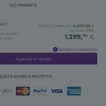
TUO PENDENTE
DARD
6.299,00
€
PREZZO DI MERCATO:
79%
RISPARMI:
ene spedito
1.299,
€
00
orative.
Spedizione immediata
Aggiungi al carrello
QUISTO SICURO E PROTETTO