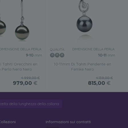
DIMENSIONE DELLA PERLA:
DIMENSIONE DELLA PERLA:
QUALITÀ:
9-10
mm
10-11
mm
 Tahiti Orecchini en
10-11mm Di Tahiti Pendente en
e Perla Nera Nero
Femke Nero
4.999,00 €
4.139,00 €
979,00
€
815,00
€
celta della lunghezza della collana
Collezioni
Informazioni sui contatti