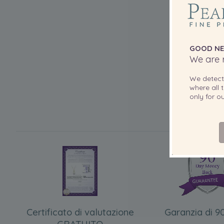
GOOD NE
We are r
We detec
where all t
only for 
Certificato di valutazione
Garanzia di 90