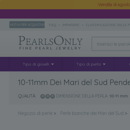
Vendita di agos
FAQ
•
IMPARARE
•
CLASSIFICAZIONE DELLE 
MOTIVI PER ACQUISTARE
Tipo di gioielli
Tipo di perla
10-11mm Dei Mari del Sud Pend
QUALITÀ:
DIMENSIONE DELLA PERLA:
10-11
mm
Negozio di perle
>
Perle bianche dei Mari del Sud
>