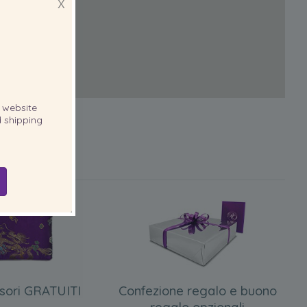
X
website
 shipping
sori GRATUITI
Confezione regalo e buono