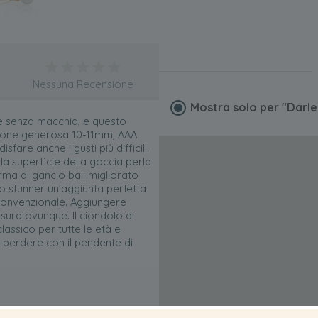
Nessuna Recensione
Mostra solo per
"Darl
 e senza macchia, e questo
sione generosa 10-11mm, AAA
are anche i gusti più difficili.
a superficie della goccia perla
rma di gancio bail migliorato
o stunner un'aggiunta perfetta
 convenzionale. Aggiungere
usura ovunque. Il ciondolo di
lassico per tutte le età e
 perdere con il pendente di