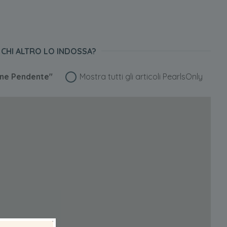
CHI ALTRO LO INDOSSA?
ene Pendente"
Mostra tutti gli articoli PearlsOnly