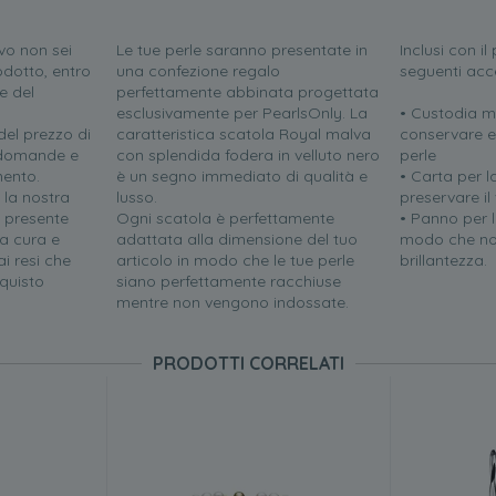
vo non sei
Le tue perle saranno presentate in
Inclusi con i
odotto, entro
una confezione regalo
seguenti acc
e del
perfettamente abbinata progettata
esclusivamente per PearlsOnly. La
• Custodia m
el prezzo di
caratteristica scatola Royal malva
conservare e
e domande e
con splendida fodera in velluto nero
perle
mento.
è un segno immediato di qualità e
• Carta per l
 la nostra
lusso.
preservare il
i presente
Ogni scatola è perfettamente
• Panno per la
a cura e
adattata alla dimensione del tuo
modo che no
i resi che
articolo in modo che le tue perle
brillantezza.
quisto
siano perfettamente racchiuse
mentre non vengono indossate.
PRODOTTI CORRELATI