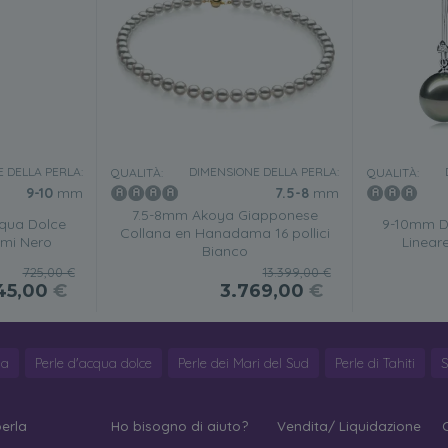
 DELLA PERLA:
DIMENSIONE DELLA PERLA:
QUALITÀ:
QUALITÀ:
9-10
mm
7.5-8
mm
7.5-8mm Akoya Giapponese
cqua Dolce
9-10mm Di
Collana en Hanadama 16 pollici
mi Nero
Linear
Bianco
725,00 €
13.399,00 €
45,00
€
3.769,00
€
ya
Perle d'acqua dolce
Perle dei Mari del Sud
Perle di Tahiti
S
perla
Ho bisogno di aiuto?
Vendita/ Liquidazione