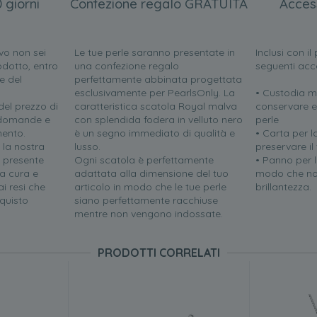
 giorni
Confezione regalo GRATUITA
Acces
vo non sei
Le tue perle saranno presentate in
Inclusi con i
odotto, entro
una confezione regalo
seguenti acc
e del
perfettamente abbinata progettata
esclusivamente per PearlsOnly. La
• Custodia m
el prezzo di
caratteristica scatola Royal malva
conservare e
e domande e
con splendida fodera in velluto nero
perle
mento.
è un segno immediato di qualità e
• Carta per l
 la nostra
lusso.
preservare il
i presente
Ogni scatola è perfettamente
• Panno per la
a cura e
adattata alla dimensione del tuo
modo che no
i resi che
articolo in modo che le tue perle
brillantezza.
quisto
siano perfettamente racchiuse
mentre non vengono indossate.
PRODOTTI CORRELATI