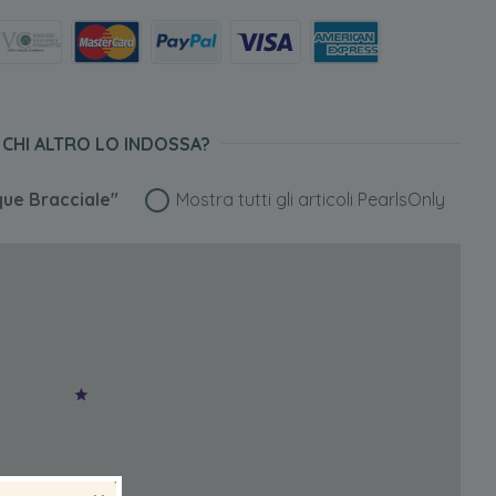
CHI ALTRO LO INDOSSA?
ue Bracciale"
Mostra tutti gli articoli PearlsOnly