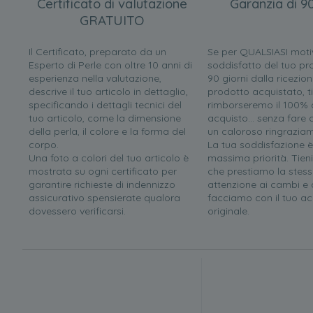
Certificato di valutazione
Garanzia di 90
GRATUITO
Il Certificato, preparato da un
Se per QUALSIASI moti
Esperto di Perle con oltre 10 anni di
soddisfatto del tuo pr
esperienza nella valutazione,
90 giorni dalla ricezion
descrive il tuo articolo in dettaglio,
prodotto acquistato, ti
specificando i dettagli tecnici del
rimborseremo il 100% d
tuo articolo, come la dimensione
acquisto... senza far
della perla, il colore e la forma del
un caloroso ringrazia
corpo.
La tua soddisfazione è
Una foto a colori del tuo articolo è
massima priorità. Tien
mostrata su ogni certificato per
che prestiamo la stess
garantire richieste di indennizzo
attenzione ai cambi e a
assicurativo spensierate qualora
facciamo con il tuo ac
dovessero verificarsi.
originale.