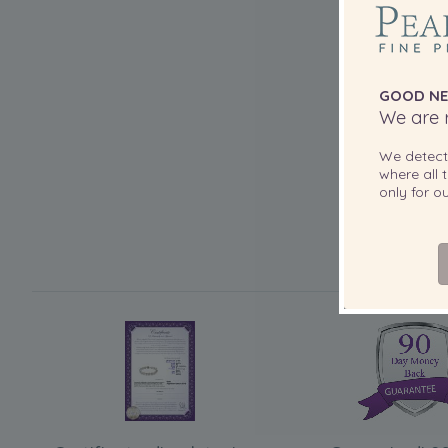
GOOD NE
We are r
We detec
where all t
only for 