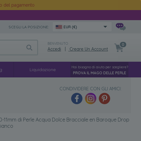
o del pagamento
SCEGLI LA POSIZIONE:
EUR (€)
BENVENUTO
0
Accedi
|
Creare Un Account
Hai bisogno di aiuto per scegliere?
g
Liquidazione
PROVA IL MAGO DELLE PERLE
CONDIVIDERE CON GLI AMICI:
0-11mm di Perle Acqua Dolce Bracciale en Baroque Drop
ianco