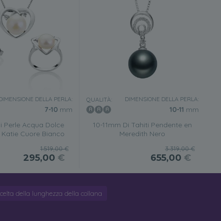
DIMENSIONE DELLA PERLA:
DIMENSIONE DELLA PERLA:
QUALITÀ:
7-10
mm
10-11
mm
i Perle Acqua Dolce
10-11mm Di Tahiti Pendente en
 Katie Cuore Bianco
Meredith Nero
1.519,00 €
3.319,00 €
295,00
€
655,00
€
celta della lunghezza della collana