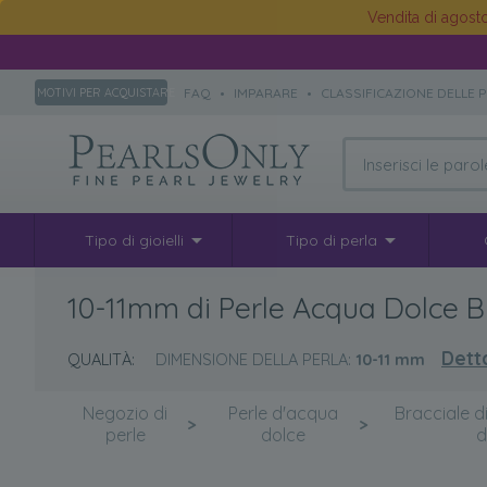
Vendita di agos
FAQ
•
IMPARARE
•
CLASSIFICAZIONE DELLE 
MOTIVI PER ACQUISTARE
Tipo di gioielli
Tipo di perla
10-11mm di Perle Acqua Dolce B
Dett
QUALITÀ:
DIMENSIONE DELLA PERLA:
10-11
mm
Negozio di
Perle d'acqua
Bracciale d
>
>
perle
dolce
d