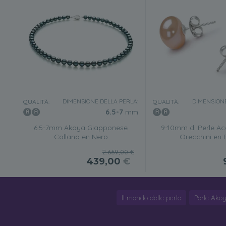
DIMENSIONE DELLA PERLA:
DIMENSIONE
QUALITÀ:
QUALITÀ:
6.5-7
mm
6.5-7mm Akoya Giapponese
9-10mm di Perle A
Collana en Nero
Orecchini en
2.669,00 €
439,00
€
Il mondo delle perle
Perle Ako