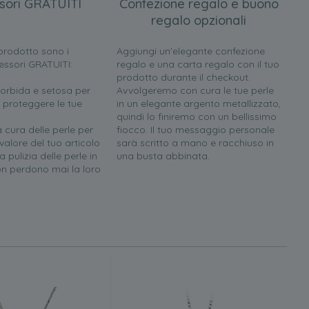
sori GRATUITI
Confezione regalo e buono
regalo opzionali
l prodotto sono i
Aggiungi un'elegante confezione
essori GRATUITI:
regalo e una carta regalo con il tuo
prodotto durante il checkout.
orbida e setosa per
Avvolgeremo con cura le tue perle
 proteggere le tue
in un elegante argento metallizzato,
quindi lo finiremo con un bellissimo
a cura delle perle per
fiocco. Il tuo messaggio personale
 valore del tuo articolo
sarà scritto a mano e racchiuso in
 pulizia delle perle in
una busta abbinata.
n perdono mai la loro