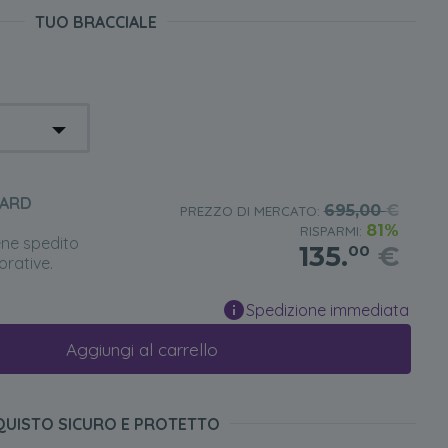
TUO BRACCIALE
DARD
695,00
€
PREZZO DI MERCATO:
81%
RISPARMI:
ene spedito
135.
€
00
orative.
Spedizione immediata
Aggiungi al carrello
QUISTO SICURO E PROTETTO