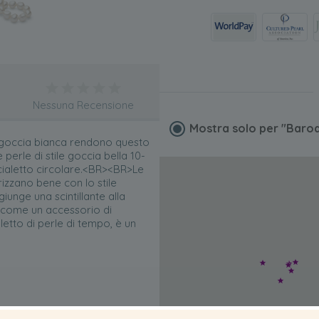
Nessuna Recensione
Mostra solo per
"Baroq
i goccia bianca rendono questo
perle di stile goccia bella 10-
cialetto circolare.<BR><BR>Le
izzano bene con lo stile
unge una scintillante alla
o come un accessorio di
etto di perle di tempo, è un