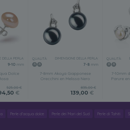
 DELLA PERLA:
DIMENSIONE DELLA PERLA:
QUALITÀ:
QUALITÀ:
9-10
mm
7-8
mm
cqua Dolce
7-8mm Akoya Giapponese
7-10mm d
 Rosa
Orecchini en Melissa Nero
Parure en
525,00 €
835,00 €
94,50
€
139,00
€
ya
Perle d'acqua dolce
Perle dei Mari del Sud
Perle di Tahiti
S