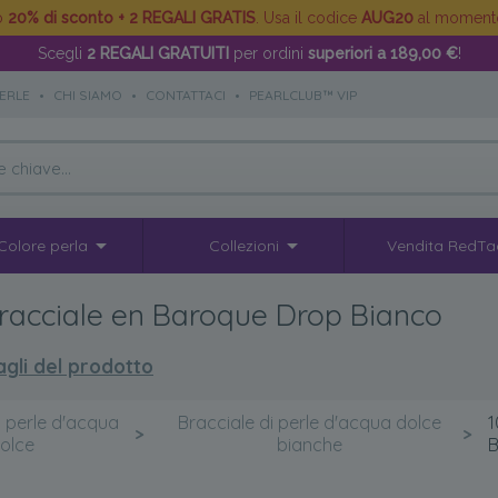
to
20% di sconto + 2 REGALI GRATIS
. Usa il codice
AUG20
al moment
Scegli
2 REGALI GRATUITI
per ordini
superiori a 189,00 €
!
PERLE
•
CHI SIAMO
•
CONTATTACI
•
PEARLCLUB™ VIP
Colore perla
Collezioni
Vendita RedTa
racciale en Baroque Drop Bianco
agli del prodotto
i perle d'acqua
Bracciale di perle d'acqua dolce
1
>
>
olce
bianche
B