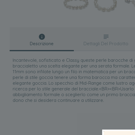
Descrizione
Dettagli Del Prodotto
Incantevole, sofisticato e Classy queste perle barocche d
braccialetto una scelta elegante per una serata formale. Le 
11mm sono infilate lungo un filo in matematica per un brac
perle di stile goccia tenere una forma barocca ma caratter
elegante goccia. Lo specchio di Mid-Range come lustro aggi
ricerca per lo stile generale del bracciale.<BR><BR>Usarl
abbigliamento formale o sceglierlo come un primo braccial
dono che si desidera continuare a utilizzare.