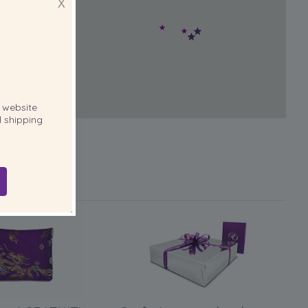
X
website
 shipping