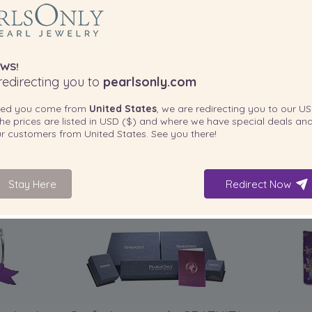
WS!
edirecting you to
pearlsonly.com
ted you come from
United States
, we are redirecting you to our
US
he prices are listed in
USD ($)
and where we have special deals and
our customers from
United States
. See you there!
Stay Here
Redirect Now
INCLUSO CON IL PRODOTTO