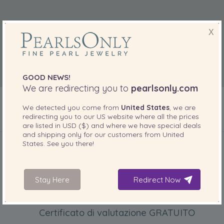
X
GOOD NEWS!
We are redirecting you to
pearlsonly.com
We detected you come from
United States
, we are
redirecting you to our
US
website where all the prices
are listed in
USD ($)
and where we have special deals
INCLUSO CON IL PRODOTTO
and shipping only for our customers from
United
States
. See you there!
Stay Here
Redirect Now
Certificato di valutazione GRATUITO