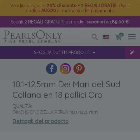
Vendita di agosto
20% di sconto + 2 REGALI GRATIS
. Usa il
codice
AUG20
al momento del pagamento
Scegli
2 REGALI GRATUITI
per ordini
superiori a 189,00 €
!
0
SFOGLIA TUTTI I PRODOTTI
10.1-12.5mm Dei Mari del Sud
Collana en 18 pollici Oro
QUALITÀ:
DIMENSIONE DELLA PERLA:
10.1-12.5
mm
Dettagli del prodotto