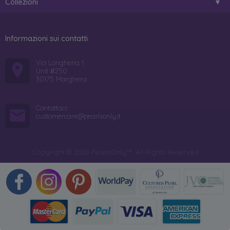
Collezioni
Informazioni sui contatti
Via Longhena 1
Unit #250
30175 Marghera
Contattaci:
customercare@pearlsonly.it
Copyright © 2026 PearlsOnly™. All Rights Reserved