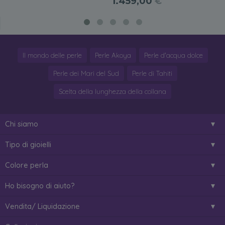
1.459,00
€
Il mondo delle perle
Perle Akoya
Perle d'acqua dolce
Perle dei Mari del Sud
Perle di Tahiti
Scelta della lunghezza della collana
Chi siamo
Tipo di gioielli
Colore perla
Ho bisogno di aiuto?
Vendita/ Liquidazione