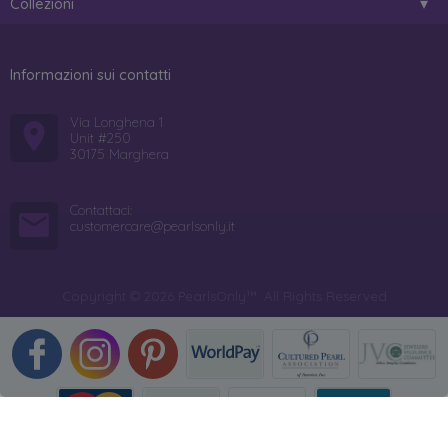
Collezioni
Informazioni sui contatti
Via Longhena 1
Unit #250
30175 Marghera
Contattaci:
customercare@pearlsonly.it
Copyright © 2026 PearlsOnly™. All Rights Reserved