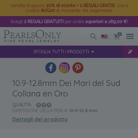
Vendita di agosto
20% di sconto + 2 REGALI GRATIS
. Usa il
codice
AUG20
al momento del pagamento
Scegli
2 REGALI GRATUITI
per ordini
superiori a 189,00 €
!
0
SFOGLIA TUTTI I PRODOTTI
10.9-12.8mm Dei Mari del Sud
Collana en Oro
QUALITÀ:
DIMENSIONE DELLA PERLA:
10.9-12.8
mm
Dettagli del prodotto