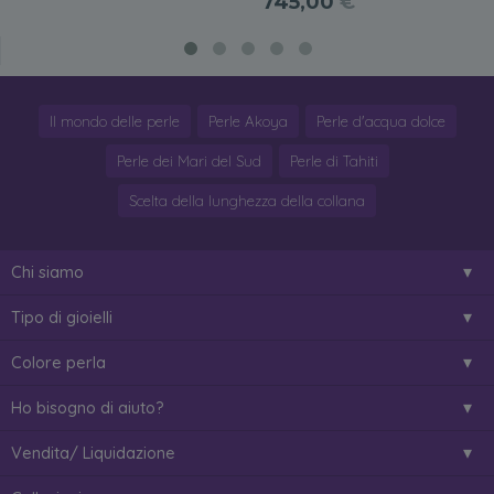
745,00
€
Il mondo delle perle
Perle Akoya
Perle d'acqua dolce
Perle dei Mari del Sud
Perle di Tahiti
Scelta della lunghezza della collana
Chi siamo
Tipo di gioielli
Colore perla
Ho bisogno di aiuto?
Vendita/ Liquidazione