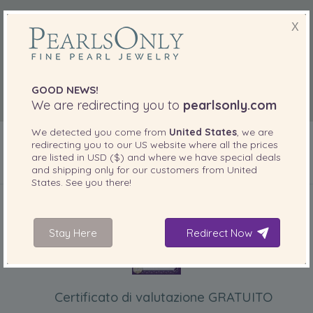
X
GOOD NEWS!
We are redirecting you to
pearlsonly.com
We detected you come from
United States
, we are
redirecting you to our
US
website where all the prices
are listed in
USD ($)
and where we have special deals
and shipping only for our customers from
United
States
. See you there!
INCLUSO CON IL PRODOTTO
Stay Here
Redirect Now
Certificato di valutazione GRATUITO