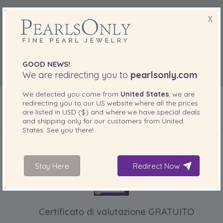
X
GOOD NEWS!
We are redirecting you to
pearlsonly.com
We detected you come from
United States
, we are
redirecting you to our
US
website where all the prices
are listed in
USD ($)
and where we have special deals
and shipping only for our customers from
United
States
. See you there!
INCLUSO CON IL PRODOTTO
Stay Here
Redirect Now
Certificato di valutazione GRATUITO