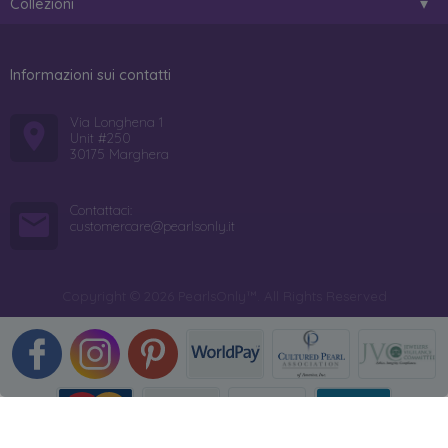
Collezioni
Informazioni sui contatti
Via Longhena 1
Unit #250
30175 Marghera
Contattaci:
customercare@pearlsonly.it
Copyright © 2026 PearlsOnly™. All Rights Reserved