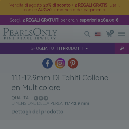
Vendita di agosto
20% di sconto + 2 REGALI GRATIS
. Usa il
codice
AUG20
al momento del pagamento
Scegli
2 REGALI GRATUITI
per ordini
superiori a 189,00 €
!
0
SFOGLIA TUTTI I PRODOTTI
11.1-12.9mm Di Tahiti Collana
en Multicolore
QUALITÀ:
DIMENSIONE DELLA PERLA:
11.1-12.9
mm
Dettagli del prodotto