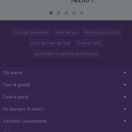
765,00
€
Il mondo delle perle
Perle Akoya
Perle d'acqua dolce
Perle dei Mari del Sud
Perle di Tahiti
Scelta della lunghezza della collana
Chi siamo
Tipo di gioielli
Colore perla
Ho bisogno di aiuto?
Vendita/ Liquidazione