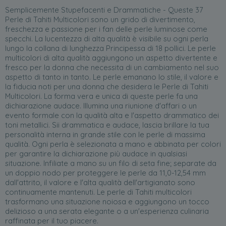
Semplicemente Stupefacenti e Drammatiche - Queste 37
Perle di Tahiti Multicolori sono un grido di divertimento,
freschezza e passione per i fan delle perle luminose come
specchi. La lucentezza di alta qualità è visibile su ogni perla
lungo la collana di lunghezza Principessa di 18 pollici. Le perle
multicolori di alta qualità aggiungono un aspetto divertente e
fresco per la donna che necessita di un cambiamento nel suo
aspetto di tanto in tanto. Le perle emanano lo stile, il valore e
la fiducia noti per una donna che desidera le Perle di Tahiti
Multicolori. La forma vera e unica di queste perle fa una
dichiarazione audace. Illumina una riunione d'affari o un
evento formale con la qualità alta e l'aspetto drammatico dei
toni metallici. Sii drammatica e audace, lascia brillare la tua
personalità interna in grande stile con le perle di massima
qualità. Ogni perla è selezionata a mano e abbinata per colori
per garantire la dichiarazione più audace in qualsiasi
situazione. Infiliate a mano su un filo di seta fine; separate da
un doppio nodo per proteggere le perle da 11,0-12,54 mm
dall'attrito, il valore e l'alta qualità dell'artigianato sono
continuamente mantenuti. Le perle di Tahiti multicolori
trasformano una situazione noiosa e aggiungono un tocco
delizioso a una serata elegante o a un'esperienza culinaria
raffinata per il tuo piacere.