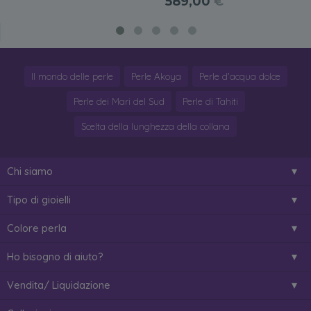
589,00
€
Il mondo delle perle
Perle Akoya
Perle d'acqua dolce
Perle dei Mari del Sud
Perle di Tahiti
Scelta della lunghezza della collana
Chi siamo
Tipo di gioielli
Colore perla
Ho bisogno di aiuto?
Vendita/ Liquidazione