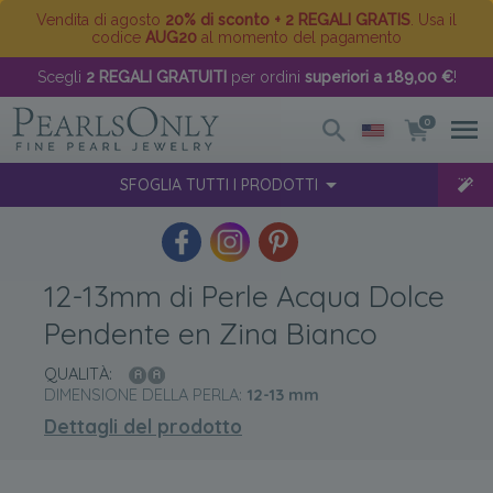
Vendita di agosto
20% di sconto + 2 REGALI GRATIS
. Usa il
codice
AUG20
al momento del pagamento
Scegli
2 REGALI GRATUITI
per ordini
superiori a 189,00 €
!
0
SFOGLIA TUTTI I PRODOTTI
12-13mm di Perle Acqua Dolce
Pendente en Zina Bianco
QUALITÀ:
DIMENSIONE DELLA PERLA:
12-13
mm
Dettagli del prodotto