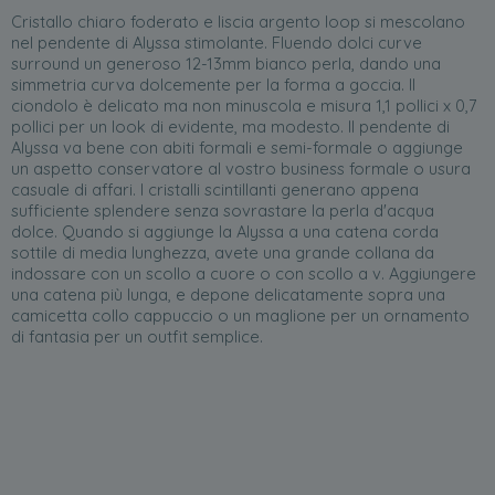
Cristallo chiaro foderato e liscia argento loop si mescolano
nel pendente di Alyssa stimolante. Fluendo dolci curve
surround un generoso 12-13mm bianco perla, dando una
simmetria curva dolcemente per la forma a goccia. Il
ciondolo è delicato ma non minuscola e misura 1,1 pollici x 0,7
pollici per un look di evidente, ma modesto. Il pendente di
Alyssa va bene con abiti formali e semi-formale o aggiunge
un aspetto conservatore al vostro business formale o usura
casuale di affari. I cristalli scintillanti generano appena
sufficiente splendere senza sovrastare la perla d'acqua
dolce. Quando si aggiunge la Alyssa a una catena corda
sottile di media lunghezza, avete una grande collana da
indossare con un scollo a cuore o con scollo a v. Aggiungere
una catena più lunga, e depone delicatamente sopra una
camicetta collo cappuccio o un maglione per un ornamento
di fantasia per un outfit semplice.