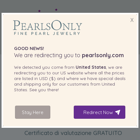
X
GOOD NEWS!
We are redirecting you to
pearlsonly.com
We detected you come from
United States
, we are
redirecting you to our
US
website where all the prices
are listed in
USD ($)
and where we have special deals
INCLUSO CON IL PRODOTTO
and shipping only for our customers from
United
States
. See you there!
Stay Here
Redirect Now
Certificato di valutazione GRATUITO