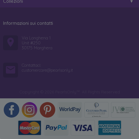
Collezioni
Informazioni sui contatti
Via Longhena 1
Unit #250
30175 Marghera
Contattaci:
customercare@pearlsonly.it
Copyright © 2026 PearlsOnly™. All Rights Reserved