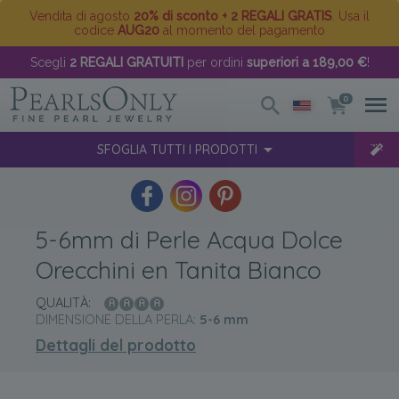
Vendita di agosto
20% di sconto + 2 REGALI GRATIS
. Usa il
codice
AUG20
al momento del pagamento
Scegli
2 REGALI GRATUITI
per ordini
superiori a 189,00 €
!
0
SFOGLIA TUTTI I PRODOTTI
5-6mm di Perle Acqua Dolce
Orecchini en Tanita Bianco
QUALITÀ:
DIMENSIONE DELLA PERLA:
5-6
mm
Dettagli del prodotto