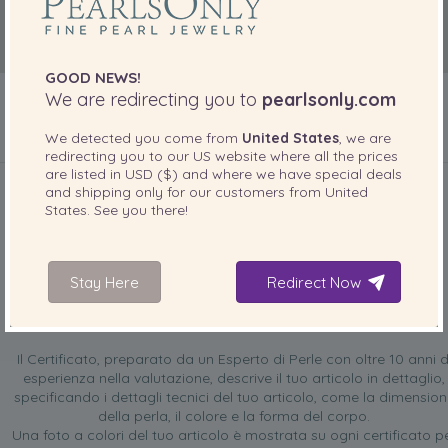
GOOD NEWS!
We are redirecting you to
pearlsonly.com
We detected you come from
United States
, we are
redirecting you to our
US
website where all the prices
INCLUSO CON IL PRODOTTO
are listed in
USD ($)
and where we have special deals
and shipping only for our customers from
United
States
. See you there!
Stay Here
Redirect Now
Certificato di valutazione GRATUITO
Il Certificato, preparato da un Esperto di Perle con oltre 10 anni d
esperienza nella valutazione, descrive il tuo articolo in dettaglio,
specificando i dettagli tecnici del tuo articolo, come la dimensio
della perla, il colore e la forma del corpo.
Una foto a colori del tuo articolo è mostrata su ogni certificato p