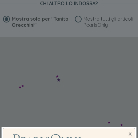
CHI ALTRO LO INDOSSA?
Mostra solo per
"Tanita
Mostra tutti gli articoli
Orecchini"
PearlsOnly
X