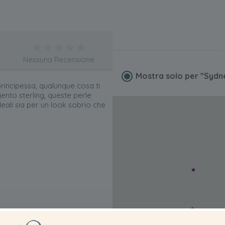
Nessuna Recensione
Mostra solo per
"Sydn
rincipessa, qualunque cosa ti
gento sterling, queste perle
ali sia per un look sobrio che