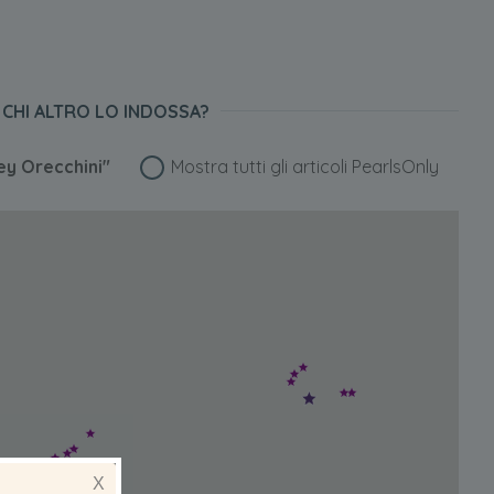
CHI ALTRO LO INDOSSA?
ey Orecchini"
Mostra tutti gli articoli PearlsOnly
X