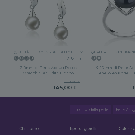
DIMENSIONE DELLA PERLA:
DIMENSIONE
QUALITÀ:
QUALITÀ:
7-8
mm
7-8mm di Perle Acqua Dolce
9-10mm di Perle A
Orecchini en Edith Bianco
Anello en Katie C
669,00 €
145,00
€
Il mondo delle perle
Perle Ako
Chi siamo
Tipo di gioielli
Colore 