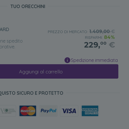
TUO ORECCHINI
DARD
1.409,00
€
PREZZO DI MERCATO:
84%
RISPARMI:
ene spedito
229,
€
00
orative.
Spedizione immediata
Aggiungi al carrello
QUISTO SICURO E PROTETTO