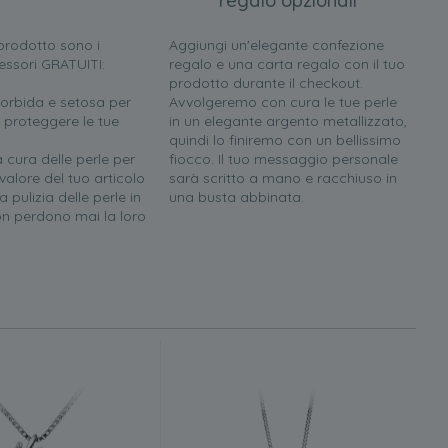
regalo opzionali
l prodotto sono i
Aggiungi un'elegante confezione
essori GRATUITI:
regalo e una carta regalo con il tuo
prodotto durante il checkout.
orbida e setosa per
Avvolgeremo con cura le tue perle
 proteggere le tue
in un elegante argento metallizzato,
quindi lo finiremo con un bellissimo
a cura delle perle per
fiocco. Il tuo messaggio personale
 valore del tuo articolo
sarà scritto a mano e racchiuso in
 pulizia delle perle in
una busta abbinata.
n perdono mai la loro