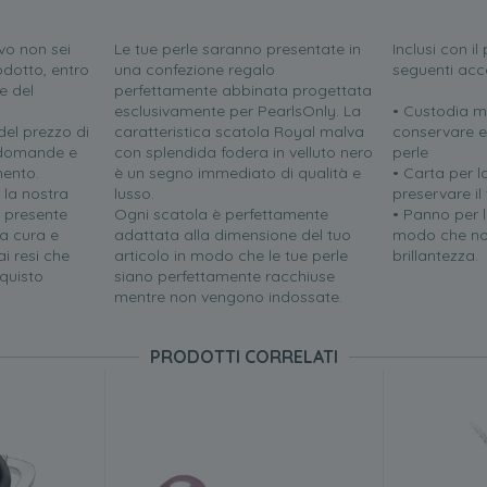
vo non sei
Le tue perle saranno presentate in
Inclusi con i
odotto, entro
una confezione regalo
seguenti acc
e del
perfettamente abbinata progettata
esclusivamente per PearlsOnly. La
• Custodia m
el prezzo di
caratteristica scatola Royal malva
conservare e
e domande e
con splendida fodera in velluto nero
perle
mento.
è un segno immediato di qualità e
• Carta per l
 la nostra
lusso.
preservare il
i presente
Ogni scatola è perfettamente
• Panno per la
a cura e
adattata alla dimensione del tuo
modo che no
i resi che
articolo in modo che le tue perle
brillantezza.
quisto
siano perfettamente racchiuse
mentre non vengono indossate.
PRODOTTI CORRELATI