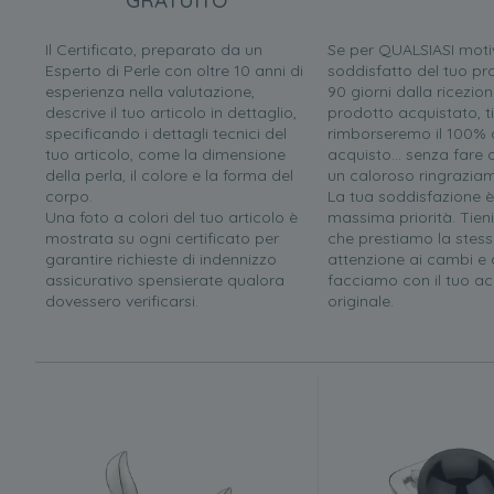
GRATUITO
Il Certificato, preparato da un
Se per QUALSIASI moti
Esperto di Perle con oltre 10 anni di
soddisfatto del tuo pr
esperienza nella valutazione,
90 giorni dalla ricezion
descrive il tuo articolo in dettaglio,
prodotto acquistato, ti
specificando i dettagli tecnici del
rimborseremo il 100% d
tuo articolo, come la dimensione
acquisto... senza far
della perla, il colore e la forma del
un caloroso ringrazia
corpo.
La tua soddisfazione è
Una foto a colori del tuo articolo è
massima priorità. Tien
mostrata su ogni certificato per
che prestiamo la stess
garantire richieste di indennizzo
attenzione ai cambi e a
assicurativo spensierate qualora
facciamo con il tuo ac
dovessero verificarsi.
originale.