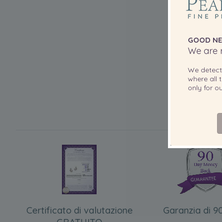
GOOD NE
We are r
We detec
where all t
only for 
Certificato di valutazione
Garanzia di 90