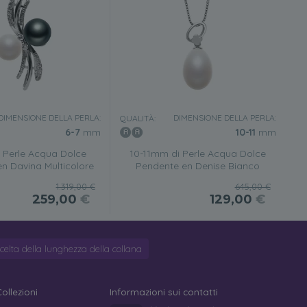
DIMENSIONE DELLA PERLA:
DIMENSIONE DELLA PERLA:
QUALITÀ:
6-7
mm
10-11
mm
 Perle Acqua Dolce
10-11mm di Perle Acqua Dolce
n Davina Multicolore
Pendente en Denise Bianco
1.319,00 €
645,00 €
259,00
€
129,00
€
celta della lunghezza della collana
Collezioni
Informazioni sui contatti