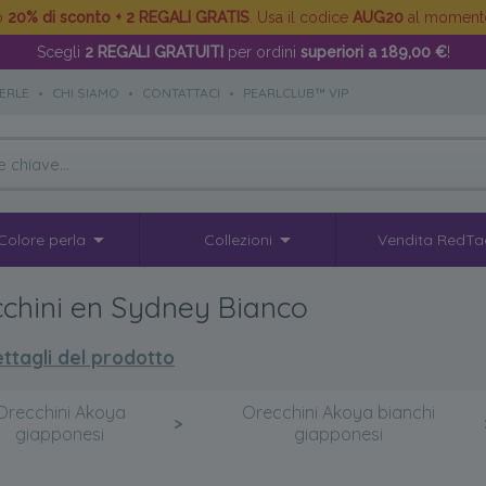
to
20% di sconto + 2 REGALI GRATIS
. Usa il codice
AUG20
al moment
Scegli
2 REGALI GRATUITI
per ordini
superiori a 189,00 €
!
PERLE
•
CHI SIAMO
•
CONTATTACI
•
PEARLCLUB™ VIP
Colore perla
Collezioni
Vendita RedTa
hini en Sydney Bianco
ttagli del prodotto
Orecchini Akoya
Orecchini Akoya bianchi
>
giapponesi
giapponesi