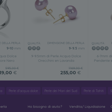
 DELLA PERLA:
DIMENSIONE DELLA PERLA:
QUALITÀ:
QUALITÀ:
9-10
mm
9-9.5
mm
cqua Dolce
9-9.5mm di Perle Acqua Dolce
6-7mm di
uore Nero
Orecchini en Lavanda
Pendente e
595,00 €
1.169,00 €
119,00
€
255,00
€
ya
Perle d'acqua dolce
Perle dei Mari del Sud
Perle di Tahiti
S
perla
Ho bisogno di aiuto?
Vendita/ Liquidazione