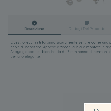
Descrizione
Dettagli Del Prodotto
Questi orecchini ti faranno sicuramente sentire come una p
capiti di indossare. Appese a zirconi cubici e montate in ar
Akoya giapponesi bianche da 6 - 7 mm hanno dimensioni ide
per uno elegante.