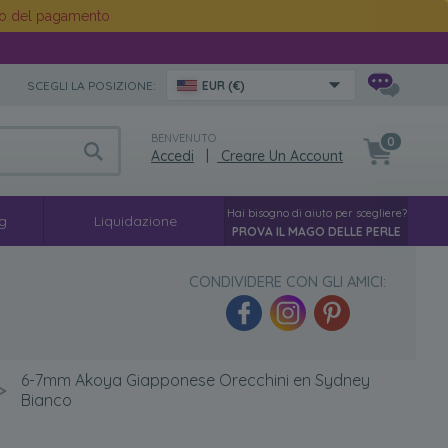
o del pagamento
SCEGLI LA POSIZIONE:
EUR (€)
BENVENUTO
0
Accedi
|
Creare Un Account
Hai bisogno di aiuto per scegliere?
g
Liquidazione
PROVA IL MAGO DELLE PERLE
CONDIVIDERE CON GLI AMICI:
6-7mm Akoya Giapponese Orecchini en Sydney
>
Bianco