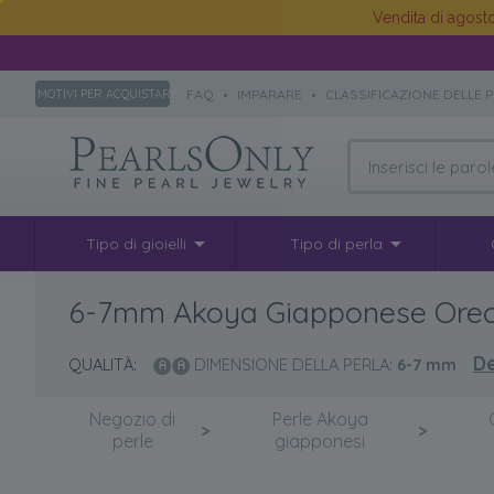
Vendita di agos
FAQ
•
IMPARARE
•
CLASSIFICAZIONE DELLE 
MOTIVI PER ACQUISTARE
Tipo di gioielli
Tipo di perla
6-7mm Akoya Giapponese Orecc
De
QUALITÀ:
DIMENSIONE DELLA PERLA:
6-7
mm
Negozio di
Perle Akoya
>
>
perle
giapponesi