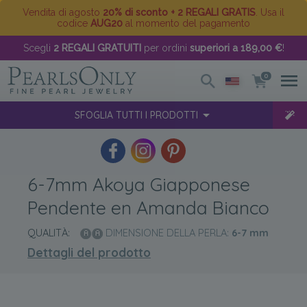
Vendita di agosto
20% di sconto + 2 REGALI GRATIS
. Usa il
codice
AUG20
al momento del pagamento
Scegli
2 REGALI GRATUITI
per ordini
superiori a 189,00 €
!
0
SFOGLIA TUTTI I PRODOTTI
6-7mm Akoya Giapponese
Pendente en Amanda Bianco
QUALITÀ:
DIMENSIONE DELLA PERLA:
6-7
mm
Dettagli del prodotto