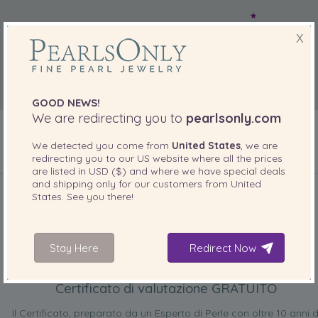
X
GOOD NEWS!
We are redirecting you to
pearlsonly.com
We detected you come from
United States
, we are
redirecting you to our
US
website where all the prices
are listed in
USD ($)
and where we have special deals
INCLUSO CON IL PRODOTTO
and shipping only for our customers from
United
States
. See you there!
Stay Here
Redirect Now
Certificato di valutazione GRATUITO
Il Certificato, preparato da un Esperto di Perle con oltre 10 anni d