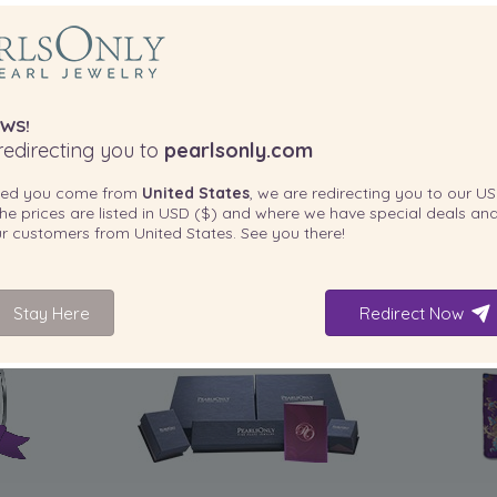
WS!
edirecting you to
pearlsonly.com
ted you come from
United States
, we are redirecting you to our
US
he prices are listed in
USD ($)
and where we have special deals and
our customers from
United States
. See you there!
Stay Here
Redirect Now
INCLUSO CON IL PRODOTTO