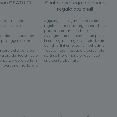
sori GRATUITI
Confezione regalo e buono
regalo opzionali
l prodotto sono i
Aggiungi un'elegante confezione
essori GRATUITI:
regalo e una carta regalo con il tuo
prodotto durante il checkout.
orbida e setosa per
Avvolgeremo con cura le tue perle
 proteggere le tue
in un elegante argento metallizzato,
quindi lo finiremo con un bellissimo
a cura delle perle per
fiocco. Il tuo messaggio personale
 valore del tuo articolo
sarà scritto a mano e racchiuso in
 pulizia delle perle in
una busta abbinata.
n perdono mai la loro