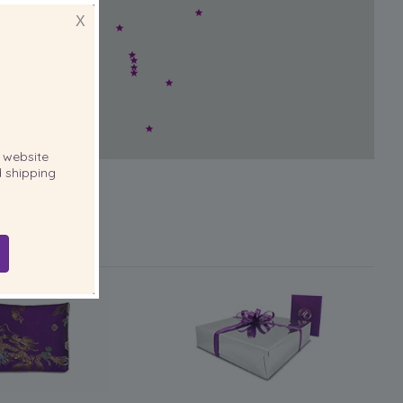
X
website
 shipping