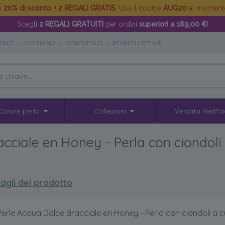
to
20% di sconto + 2 REGALI GRATIS
. Usa il codice
AUG20
al moment
Scegli
2 REGALI GRATUITI
per ordini
superiori a 189,00 €
!
PERLE
•
CHI SIAMO
•
CONTATTACI
•
PEARLCLUB™ VIP
Colore perla
Collezioni
Vendita RedTa
cciale en Honey - Perla con ciondoli
agli del prodotto
Perle Acqua Dolce Bracciale en Honey - Perla con ciondoli 