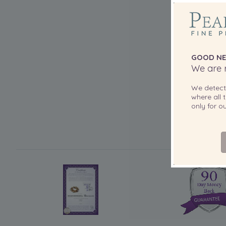
GOOD NE
We are r
We detec
where all t
only for 