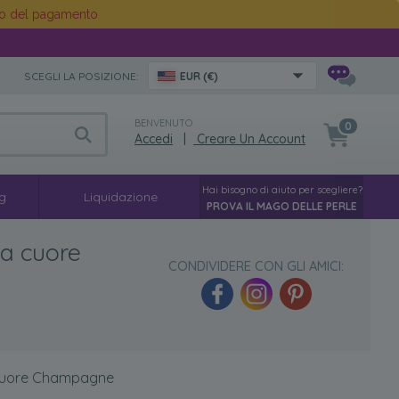
o del pagamento
SCEGLI LA POSIZIONE:
EUR (€)
BENVENUTO
0
Accedi
|
Creare Un Account
Hai bisogno di aiuto per scegliere?
g
Liquidazione
PROVA IL MAGO DELLE PERLE
 a cuore
CONDIVIDERE CON GLI AMICI:
a cuore Champagne