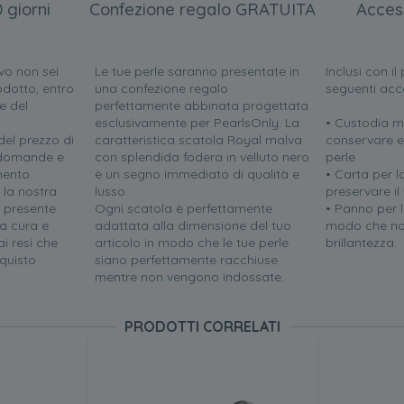
 giorni
Confezione regalo GRATUITA
Acces
vo non sei
Le tue perle saranno presentate in
Inclusi con i
odotto, entro
una confezione regalo
seguenti acc
e del
perfettamente abbinata progettata
esclusivamente per PearlsOnly. La
• Custodia m
el prezzo di
caratteristica scatola Royal malva
conservare e
e domande e
con splendida fodera in velluto nero
perle
mento.
è un segno immediato di qualità e
• Carta per l
 la nostra
lusso.
preservare il
i presente
Ogni scatola è perfettamente
• Panno per la
a cura e
adattata alla dimensione del tuo
modo che no
i resi che
articolo in modo che le tue perle
brillantezza.
quisto
siano perfettamente racchiuse
mentre non vengono indossate.
PRODOTTI CORRELATI