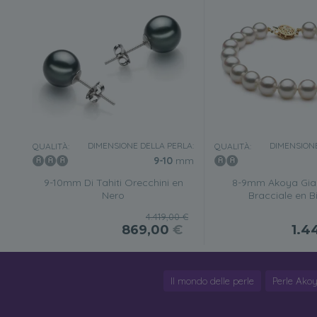
DIMENSIONE DELLA PERLA:
DIMENSIONE
QUALITÀ:
QUALITÀ:
9-10
mm
9-10mm Di Tahiti Orecchini en
8-9mm Akoya Gi
Nero
Bracciale en B
4.419,00 €
869,00
€
1.4
Il mondo delle perle
Perle Ako