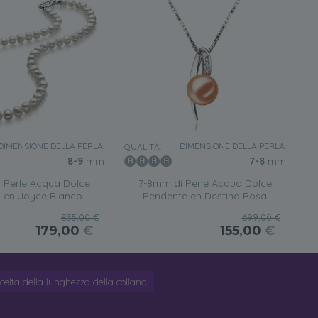
DIMENSIONE DELLA PERLA:
DIMENSIONE DELLA PERLA:
QUALITÀ:
8-9
mm
7-8
mm
 Perle Acqua Dolce
7-8mm di Perle Acqua Dolce
a en Joyce Bianco
Pendente en Destina Rosa
835,00 €
699,00 €
179,00
€
155,00
€
celta della lunghezza della collana