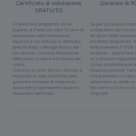
Certificato di valutazione
Garanzia di 90
GRATUITO
Il Certificato, preparato da un
Se per QUALSIASI moti
Esperto di Perle con oltre 10 anni di
soddisfatto del tuo pr
esperienza nella valutazione,
90 giorni dalla ricezion
descrive il tuo articolo in dettaglio,
prodotto acquistato, ti
specificando i dettagli tecnici del
rimborseremo il 100% d
tuo articolo, come la dimensione
acquisto... senza far
della perla, il colore e la forma del
un caloroso ringrazia
corpo.
La tua soddisfazione è
Una foto a colori del tuo articolo è
massima priorità. Tien
mostrata su ogni certificato per
che prestiamo la stess
garantire richieste di indennizzo
attenzione ai cambi e a
assicurativo spensierate qualora
facciamo con il tuo ac
dovessero verificarsi.
originale.