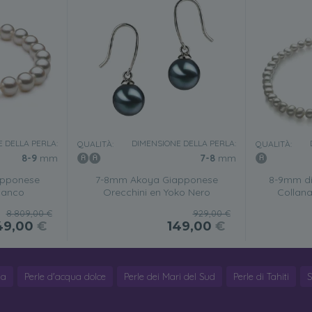
 DELLA PERLA:
DIMENSIONE DELLA PERLA:
QUALITÀ:
QUALITÀ:
8-9
mm
7-8
mm
apponese
7-8mm Akoya Giapponese
8-9mm di
ianco
Orecchini en Yoko Nero
Collan
8.809,00 €
929,00 €
49,00
€
149,00
€
ya
Perle d'acqua dolce
Perle dei Mari del Sud
Perle di Tahiti
S