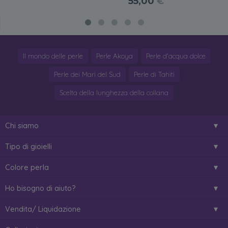
55,00
€
Il mondo delle perle
Perle Akoya
Perle d'acqua dolce
Perle dei Mari del Sud
Perle di Tahiti
Scelta della lunghezza della collana
Chi siamo
Tipo di gioielli
Colore perla
Ho bisogno di aiuto?
Vendita/ Liquidazione