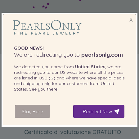
X
GOOD NEWS!
We are redirecting you to
pearlsonly.com
We detected you come from
United States
, we are
redirecting you to our
US
website where all the prices
are listed in
USD ($)
and where we have special deals
INCLUSO CON IL PRODOTTO
and shipping only for our customers from
United
States
. See you there!
Stay Here
Redirect Now
Certificato di valutazione GRATUITO