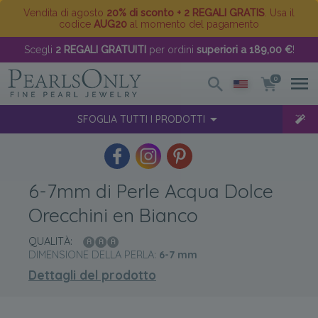
Vendita di agosto
20% di sconto + 2 REGALI GRATIS
. Usa il
codice
AUG20
al momento del pagamento
Scegli
2 REGALI GRATUITI
per ordini
superiori a 189,00 €
!
0
SFOGLIA TUTTI I PRODOTTI
6-7mm di Perle Acqua Dolce
Orecchini en Bianco
QUALITÀ:
DIMENSIONE DELLA PERLA:
6-7
mm
Dettagli del prodotto