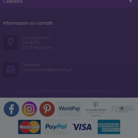
Collezioni
Informazioni sui contatti
Via Longhena 1
Unit #250
30175 Marghera
Contattaci:
customercare@pearlsonly.it
Copyright © 2026 PearlsOnly™. All Rights Reserved