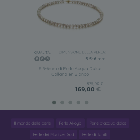
DIMENSIONE DELLA PERLA:
QUALITÀ:
5.5-6
mm
5.5-6mm di Perle Acqua Dolce
Collana en Bianco
875,00 €
169,00
€
Il mondo delle perle
Perle Akoya
Perle d'acqua dolce
Perle dei Mari del Sud
Perle di Tahiti