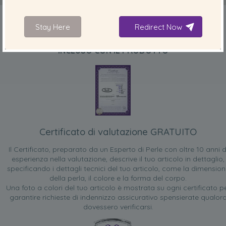
Stay Here
Redirect Now
INCLUSO CON IL PRODOTTO
Certificato di valutazione GRATUITO
Il Certificato, preparato da un Esperto di Perle con oltre 10 anni d
esperienza nella valutazione, descrive il tuo articolo in dettaglio,
specificando i dettagli tecnici del tuo articolo, come la dimensio
della perla, il colore e la forma del corpo.
Una foto a colori del tuo articolo è mostrata su ogni certificato p
garantire richieste di indennizzo assicurativo spensierate qualor
dovessero verificarsi.