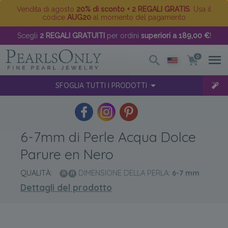
Vendita di agosto
20% di sconto + 2 REGALI GRATIS
. Usa il
codice
AUG20
al momento del pagamento
Scegli
2 REGALI GRATUITI
per ordini
superiori a 189,00 €
!
0
SFOGLIA TUTTI I PRODOTTI
6-7mm di Perle Acqua Dolce
Parure en Nero
QUALITÀ:
DIMENSIONE DELLA PERLA:
6-7
mm
Dettagli del prodotto