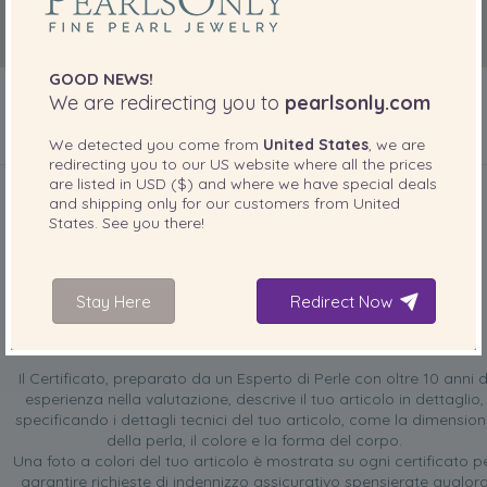
GOOD NEWS!
We are redirecting you to
pearlsonly.com
We detected you come from
United States
, we are
redirecting you to our
US
website where all the prices
INCLUSO CON IL PRODOTTO
are listed in
USD ($)
and where we have special deals
and shipping only for our customers from
United
States
. See you there!
Stay Here
Redirect Now
Certificato di valutazione GRATUITO
Il Certificato, preparato da un Esperto di Perle con oltre 10 anni d
esperienza nella valutazione, descrive il tuo articolo in dettaglio,
specificando i dettagli tecnici del tuo articolo, come la dimensio
della perla, il colore e la forma del corpo.
Una foto a colori del tuo articolo è mostrata su ogni certificato p
garantire richieste di indennizzo assicurativo spensierate qualor