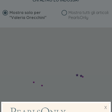
CHI ALTRO LO INDOSSA?
Mostra solo per
Mostra tutti gli articoli
"Valeria Orecchini"
PearlsOnly
X