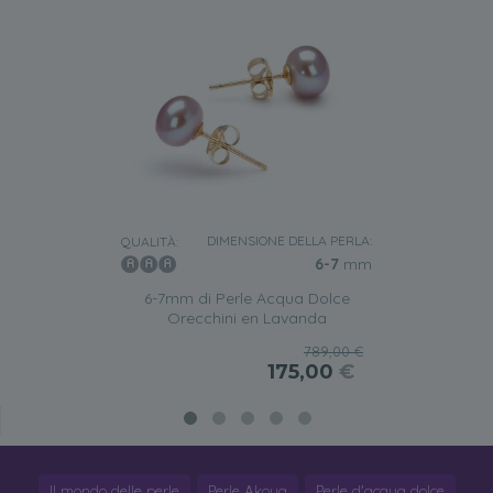
DIMENSIONE DELLA PERLA:
QUALITÀ:
6-7
mm
6-7mm di Perle Acqua Dolce
Orecchini en Lavanda
789,00 €
175,00
€
Il mondo delle perle
Perle Akoya
Perle d'acqua dolce