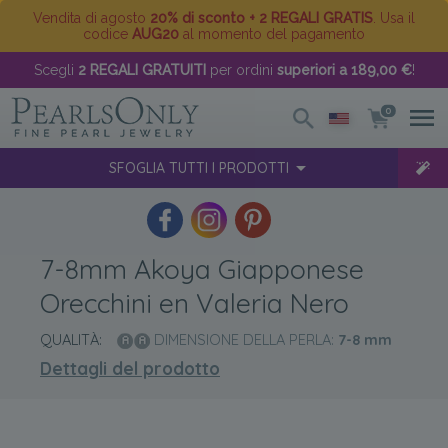
Vendita di agosto
20% di sconto + 2 REGALI GRATIS
. Usa il
codice
AUG20
al momento del pagamento
Scegli
2 REGALI GRATUITI
per ordini
superiori a 189,00 €
!
0
SFOGLIA TUTTI I PRODOTTI
7-8mm Akoya Giapponese
Orecchini en Valeria Nero
QUALITÀ:
DIMENSIONE DELLA PERLA:
7-8
mm
Dettagli del prodotto