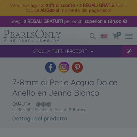
Vendita di agosto
20% di sconto + 2 REGALI GRATIS
. Usa il
codice
AUG20
al momento del pagamento
Scegli
2 REGALI GRATUITI
per ordini
superiori a 189,00 €
!
0
SFOGLIA TUTTI I PRODOTTI
7-8mm di Perle Acqua Dolce
Anello en Jenna Bianco
QUALITÀ:
DIMENSIONE DELLA PERLA:
7-8
mm
Dettagli del prodotto