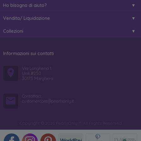
Ho bisogno di aiuto?
Vendita/ Liquidazione
Collezioni
Informazioni sui contatti
Via Longhena 1
Unit #250
30175 Marghera
Contattaci:
customercare@pearlsonly.it
Copyright © 2026 PearlsOnly™. All Rights Reserved