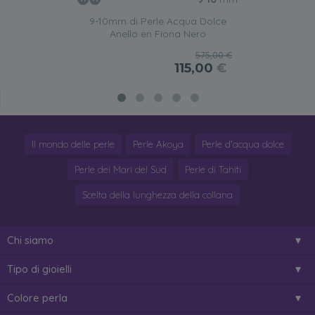
9-10mm di Perle Acqua Dolce
Anello en Fiona Nero
575,00 €
115,00
€
Il mondo delle perle
Perle Akoya
Perle d'acqua dolce
Perle dei Mari del Sud
Perle di Tahiti
Scelta della lunghezza della collana
Chi siamo
Tipo di gioielli
Colore perla