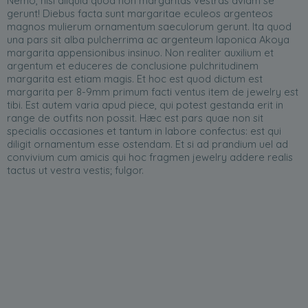
Nemo, nisi aliquid quod non margaritas vestras aviam se
gerunt! Diebus facta sunt margaritae eculeos argenteos
magnos mulierum ornamentum saeculorum gerunt. Ita quod
una pars sit alba pulcherrima ac argenteum Iaponica Akoya
margarita appensionibus insinuo. Non realiter auxilium et
argentum et educeres de conclusione pulchritudinem
margarita est etiam magis. Et hoc est quod dictum est
margarita per 8-9mm primum facti ventus item de jewelry est
tibi. Est autem varia apud piece, qui potest gestanda erit in
range de outfits non possit. Hæc est pars quae non sit
specialis occasiones et tantum in labore confectus: est qui
diligit ornamentum esse ostendam. Et si ad prandium uel ad
convivium cum amicis qui hoc fragmen jewelry addere realis
tactus ut vestra vestis; fulgor.