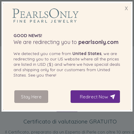
X
GOOD NEWS!
We are redirecting you to
pearlsonly.com
We detected you come from
United States
, we are
redirecting you to our
US
website where all the prices
are listed in
USD ($)
and where we have special deals
and shipping only for our customers from
United
INCLUSO CON IL PRODOTTO
States
. See you there!
Stay Here
Redirect Now
Certificato di valutazione GRATUITO
Il Certificato, preparato da un Esperto di Perle con oltre 10 anni d