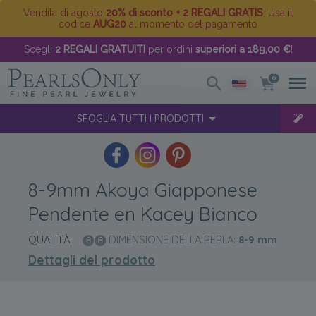
Vendita di agosto
20% di sconto + 2 REGALI GRATIS
. Usa il
codice
AUG20
al momento del pagamento
Scegli
2 REGALI GRATUITI
per ordini
superiori a 189,00 €
!
0
SFOGLIA TUTTI I PRODOTTI
8-9mm Akoya Giapponese
Pendente en Kacey Bianco
QUALITÀ:
DIMENSIONE DELLA PERLA:
8-9
mm
Dettagli del prodotto