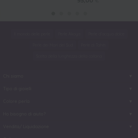
95,00
€
Il mondo delle perle
Perle Akoya
Perle d'acqua dolce
Perle dei Mari del Sud
Perle di Tahiti
Scelta della lunghezza della collana
Chi siamo
Tipo di gioielli
Colore perla
Ho bisogno di aiuto?
Vendita/ Liquidazione