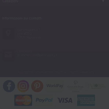
Collezioni
Informazioni sui contatti
Via Longhena 1
Unit #250
30175 Marghera
Contattaci:
customercare@pearlsonly.it
Copyright © 2026 PearlsOnly™. All Rights Reserved