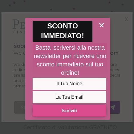
X
×
SCONTO
IMMEDIATO!
GOOD NEWS!
Basta iscriversi alla nostra
We are redirecting you to
pearlsonly.com
newsletter per ricevere uno
sconto immediato sul tuo
We detected you come from
United States
, we are
redirecting you to our
US
website where all the prices
ordine!
are listed in
USD ($)
and where we have special deals
INCLUSO CON IL PRODOTTO
and shipping only for our customers from
United
States
. See you there!
Stay Here
Redirect Now
Iscriviti
Certificato di valutazione GRATUITO