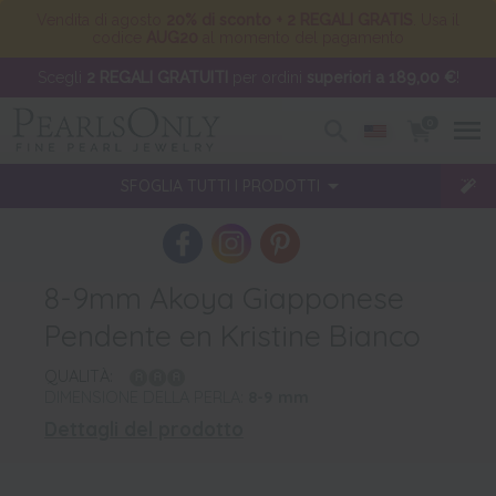
Vendita di agosto
20% di sconto + 2 REGALI GRATIS
. Usa il
codice
AUG20
al momento del pagamento
Scegli
2 REGALI GRATUITI
per ordini
superiori a 189,00 €
!
0
SFOGLIA TUTTI I PRODOTTI
8-9mm Akoya Giapponese
Pendente en Kristine Bianco
QUALITÀ:
DIMENSIONE DELLA PERLA:
8-9
mm
Dettagli del prodotto