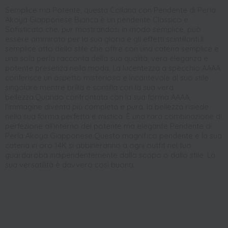
Semplice ma Potente, questa Collana con Pendente di Perla
Akoya Giapponese Bianca è un pendente Classico e
Sofisticato che, pur mostrandosi in modo semplice, può
essere ammirato per la sua gloria e gli effetti scintillanti.Il
semplice atto dello stile che offre con una catena semplice e
una sola perla racconta della sua qualità, vera eleganza e
potente presenza nella moda. La lucentezza a specchio AAAA
conferisce un aspetto misterioso e incantevole al suo stile
singolare mentre brilla e scintilla con la sua vera
bellezza.Quando confrontata con la sua forma AAAA,
l'immagine diventa più completa e pura, la bellezza risiede
nella sua forma perfetta e mistica. È una rara combinazione di
perfezione all'interno del potente ma elegante Pendente di
Perla Akoya Giapponese.Questo magnifico pendente e la sua
catena in oro 14K si abbineranno a ogni outfit nel tuo
guardaroba indipendentemente dallo scopo o dallo stile. La
sua versatilità è davvero così buona.