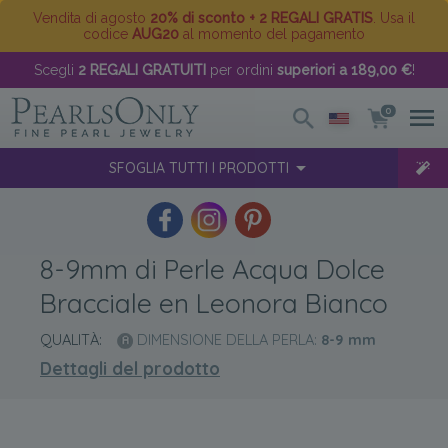
Vendita di agosto
20% di sconto + 2 REGALI GRATIS
. Usa il
codice
AUG20
al momento del pagamento
Scegli
2 REGALI GRATUITI
per ordini
superiori a 189,00 €
!
0
SFOGLIA TUTTI I PRODOTTI
8-9mm di Perle Acqua Dolce
Bracciale en Leonora Bianco
QUALITÀ:
DIMENSIONE DELLA PERLA:
8-9
mm
Dettagli del prodotto