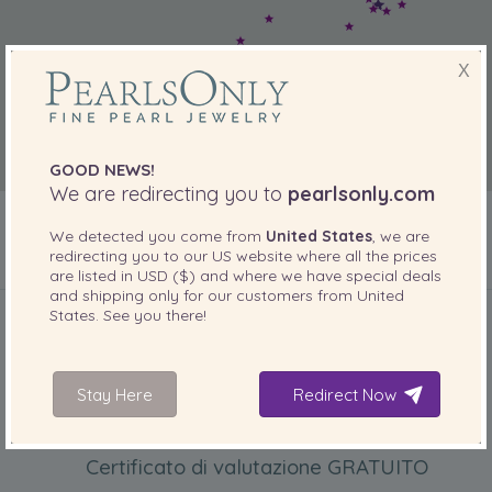
X
GOOD NEWS!
We are redirecting you to
pearlsonly.com
We detected you come from
United States
, we are
redirecting you to our
US
website where all the prices
are listed in
USD ($)
and where we have special deals
INCLUSO CON IL PRODOTTO
and shipping only for our customers from
United
States
. See you there!
Stay Here
Redirect Now
Certificato di valutazione GRATUITO