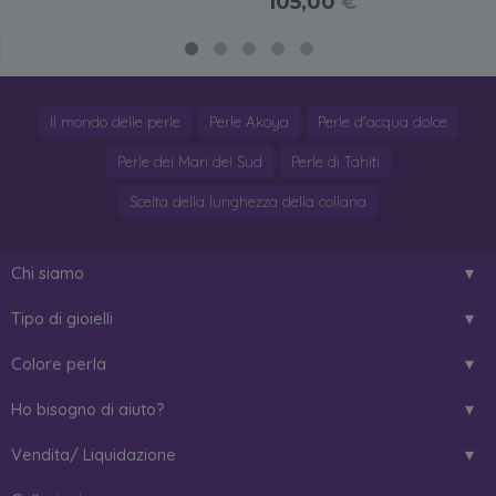
105,00
€
Il mondo delle perle
Perle Akoya
Perle d'acqua dolce
Perle dei Mari del Sud
Perle di Tahiti
Scelta della lunghezza della collana
Chi siamo
Tipo di gioielli
Colore perla
Ho bisogno di aiuto?
Vendita/ Liquidazione