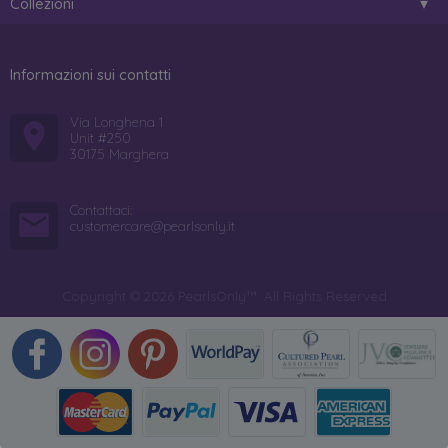
Collezioni
Informazioni sui contatti
Via Longhena 1
Unit #250
30175 Marghera
Contattaci:
customercare@pearlsonly.it
Copyright © 2026 PearlsOnly™. All Rights Reserved