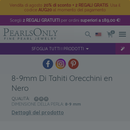
Vendita di agosto
20% di sconto + 2 REGALI GRATIS
. Usa il
codice
AUG20
al momento del pagamento
Scegli
2 REGALI GRATUITI
per ordini
superiori a 189,00 €
!
0
SFOGLIA TUTTI I PRODOTTI
8-9mm Di Tahiti Orecchini en
Nero
QUALITÀ:
DIMENSIONE DELLA PERLA:
8-9
mm
Dettagli del prodotto