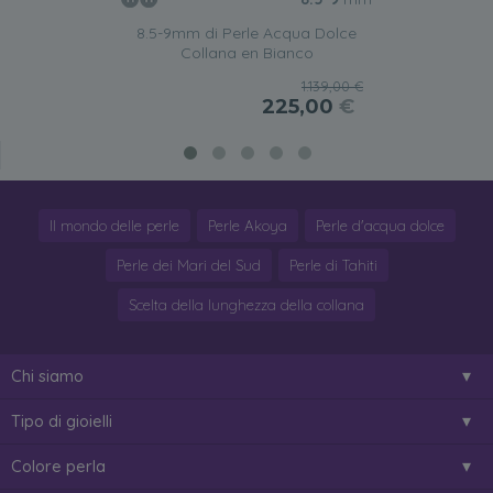
8.5-9mm di Perle Acqua Dolce
Collana en Bianco
1.139,00 €
225,00
€
Il mondo delle perle
Perle Akoya
Perle d'acqua dolce
Perle dei Mari del Sud
Perle di Tahiti
Scelta della lunghezza della collana
Chi siamo
Tipo di gioielli
Colore perla