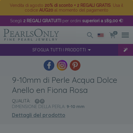
Vendita di agosto
20% di sconto + 2 REGALI GRATIS
. Usa il
codice
AUG20
al momento del pagamento
Scegli
2 REGALI GRATUITI
per ordini
superiori a 189,00 €
!
0
SFOGLIA TUTTI I PRODOTTI
9-10mm di Perle Acqua Dolce
Anello en Fiona Rosa
QUALITÀ:
DIMENSIONE DELLA PERLA:
9-10
mm
Dettagli del prodotto