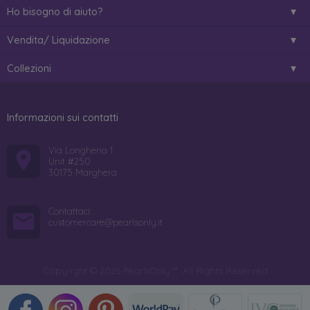
Ho bisogno di aiuto?
Vendita/ Liquidazione
Collezioni
Informazioni sui contatti
Via Longhena 1
Unit #250
30175 Marghera
Contattaci:
customercare@pearlsonly.it
Copyright © 2026 PearlsOnly™. All Rights Reserved