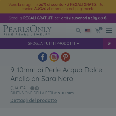
Vendita di agosto
20% di sconto + 2 REGALI GRATIS
. Usa il
codice
AUG20
al momento del pagamento
Scegli
2 REGALI GRATUITI
per ordini
superiori a 189,00 €
!
0
SFOGLIA TUTTI I PRODOTTI
9-10mm di Perle Acqua Dolce
Anello en Sara Nero
QUALITÀ:
DIMENSIONE DELLA PERLA:
9-10
mm
Dettagli del prodotto