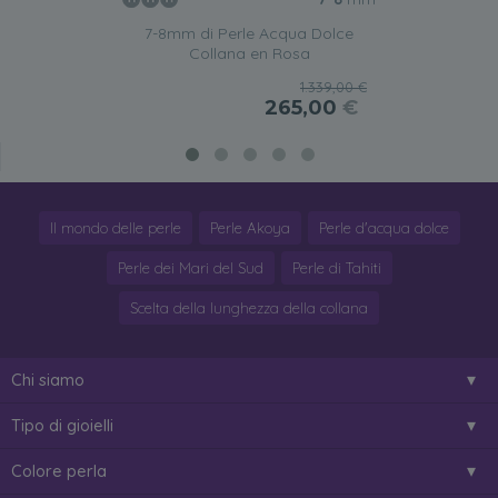
7-8mm di Perle Acqua Dolce
Collana en Rosa
1.339,00 €
265,00
€
Il mondo delle perle
Perle Akoya
Perle d'acqua dolce
Perle dei Mari del Sud
Perle di Tahiti
Scelta della lunghezza della collana
Chi siamo
Tipo di gioielli
Colore perla