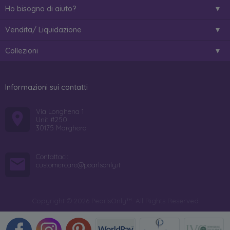
Ho bisogno di aiuto?
Vendita/ Liquidazione
Collezioni
Informazioni sui contatti
Via Longhena 1
Unit #250
30175 Marghera
Contattaci:
customercare@pearlsonly.it
Copyright © 2026 PearlsOnly™. All Rights Reserved