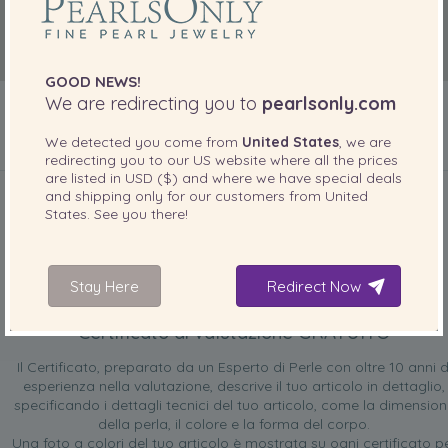
GOOD NEWS!
We are redirecting you to
pearlsonly.com
We detected you come from
United States
, we are
redirecting you to our
US
website where all the prices
INCLUSO CON IL PRODOTTO
are listed in
USD ($)
and where we have special deals
and shipping only for our customers from
United
States
. See you there!
Stay Here
Redirect Now
Certificato di valutazione GRATUITO
Il Certificato, preparato da un Esperto di Perle con oltre 10 anni d
esperienza nella valutazione, descrive il tuo articolo in dettaglio,
specificando i dettagli tecnici del tuo articolo, come la dimensio
della perla, il colore e la forma del corpo.
Una foto a colori del tuo articolo è mostrata su ogni certificato p