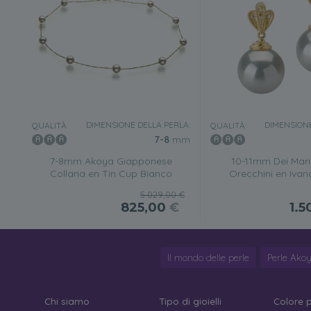
DIMENSIONE DELLA PERLA:
DIMENSIONE
QUALITÀ:
QUALITÀ:
7-8
mm
7-8mm Akoya Giapponese
10-11mm Dei Mari
Collana en Tin Cup Bianco
Orecchini en Ivan
5.029,00 €
825,00
€
1.5
Il mondo delle perle
Perle Ako
Chi siamo
Tipo di gioielli
Colore 