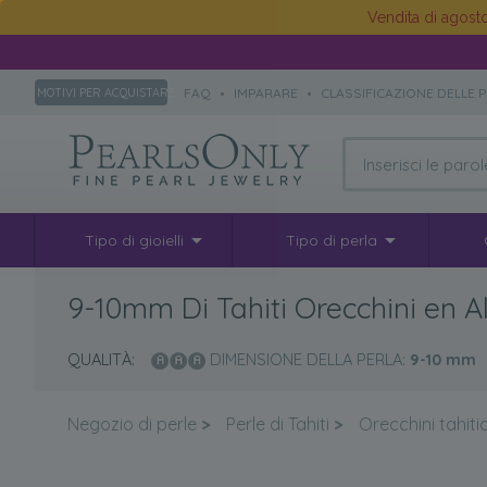
Vendita di agos
FAQ
•
IMPARARE
•
CLASSIFICAZIONE DELLE 
MOTIVI PER ACQUISTARE
Tipo di gioielli
Tipo di perla
9-10mm Di Tahiti Orecchini en A
QUALITÀ:
DIMENSIONE DELLA PERLA:
9-10
mm
Negozio di perle
>
Perle di Tahiti
>
Orecchini tahiti