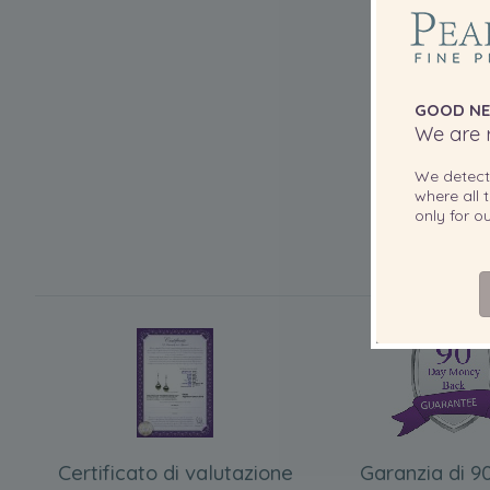
GOOD NE
We are r
We detec
where all t
only for 
Certificato di valutazione
Garanzia di 90