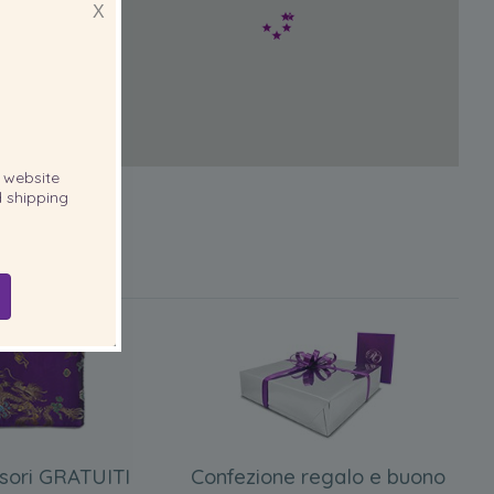
X
website
 shipping
sori GRATUITI
Confezione regalo e buono