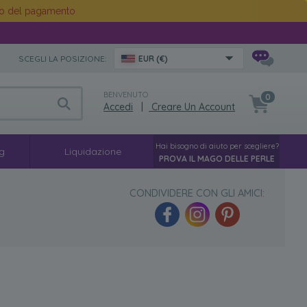
o del pagamento
SCEGLI LA POSIZIONE:
EUR (€)
BENVENUTO
0
Accedi
|
Creare Un Account
Hai bisogno di aiuto per scegliere?
g
Liquidazione
PROVA IL MAGO DELLE PERLE
CONDIVIDERE CON GLI AMICI: