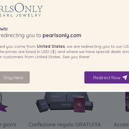
WS!
edirecting you to
pearlsonly.com
ted you come from
United States
, we are redirecting you to our
US
he prices are listed in
USD ($)
and where we have special deals and
our customers from
United States
. See you there!
Stay Here
Redirect Now
INCLUSO CON IL PRODOTTO
 giorni
Confezione regalo GRATUITA
Acces