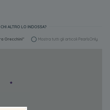
CHI ALTRO LO INDOSSA?
ra Orecchini"
Mostra tutti gli articoli PearlsOnly