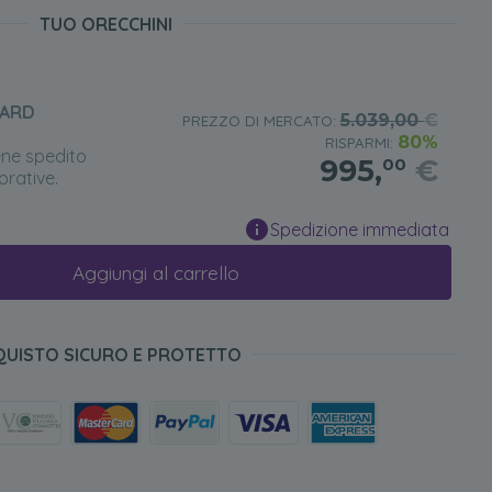
TUO ORECCHINI
DARD
5.039,00
€
PREZZO DI MERCATO:
80%
RISPARMI:
ene spedito
995,
€
00
orative.
Spedizione immediata
Aggiungi al carrello
QUISTO SICURO E PROTETTO