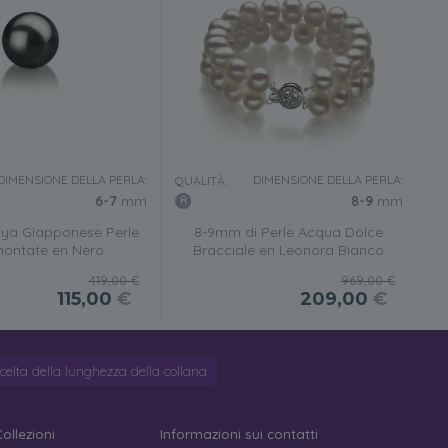
DIMENSIONE DELLA PERLA:
DIMENSIONE DELLA PERLA:
QUALITÀ:
6-7
mm
8-9
mm
ya Giapponese Perle
8-9mm di Perle Acqua Dolce
ontate en Nero
Bracciale en Leonora Bianco
419,00 €
969,00 €
115,00
€
209,00
€
celta della lunghezza della collana
Collezioni
Informazioni sui contatti