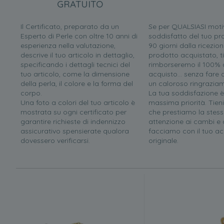
GRATUITO
Il Certificato, preparato da un
Se per QUALSIASI moti
Esperto di Perle con oltre 10 anni di
soddisfatto del tuo pr
esperienza nella valutazione,
90 giorni dalla ricezion
descrive il tuo articolo in dettaglio,
prodotto acquistato, ti
specificando i dettagli tecnici del
rimborseremo il 100% d
tuo articolo, come la dimensione
acquisto... senza far
della perla, il colore e la forma del
un caloroso ringrazia
corpo.
La tua soddisfazione è
Una foto a colori del tuo articolo è
massima priorità. Tien
mostrata su ogni certificato per
che prestiamo la stess
garantire richieste di indennizzo
attenzione ai cambi e a
assicurativo spensierate qualora
facciamo con il tuo ac
dovessero verificarsi.
originale.