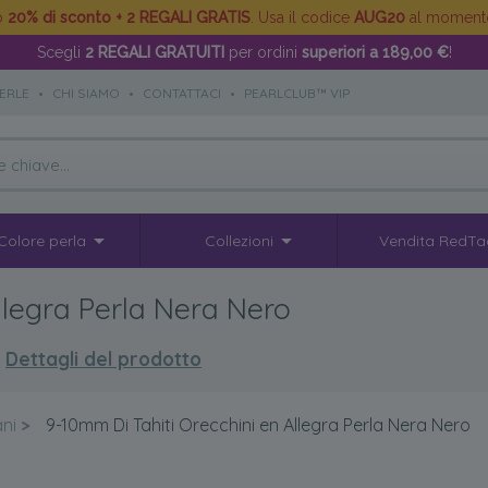
to
20% di sconto + 2 REGALI GRATIS
. Usa il codice
AUG20
al moment
Scegli
2 REGALI GRATUITI
per ordini
superiori a 189,00 €
!
PERLE
•
CHI SIAMO
•
CONTATTACI
•
PEARLCLUB™ VIP
Colore perla
Collezioni
Vendita RedTa
llegra Perla Nera Nero
Dettagli del prodotto
ani
>
9-10mm Di Tahiti Orecchini en Allegra Perla Nera Nero