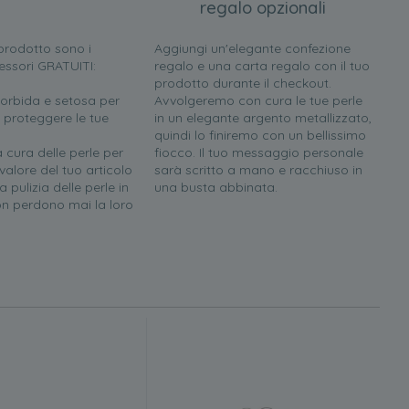
regalo opzionali
l prodotto sono i
Aggiungi un'elegante confezione
essori GRATUITI:
regalo e una carta regalo con il tuo
prodotto durante il checkout.
orbida e setosa per
Avvolgeremo con cura le tue perle
 proteggere le tue
in un elegante argento metallizzato,
quindi lo finiremo con un bellissimo
a cura delle perle per
fiocco. Il tuo messaggio personale
 valore del tuo articolo
sarà scritto a mano e racchiuso in
 pulizia delle perle in
una busta abbinata.
n perdono mai la loro