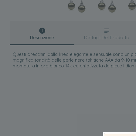
Descrizione
Dettagli Del Prodotto
Questi orecchini dalla linea elegante e sensuale sono un p
magnifica tonalità delle perle nere tahitiane AAA da 9-10 m
montatura in oro bianco 14k ed enfatizzata da piccoli diama