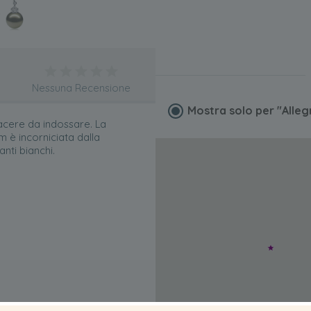
Nessuna Recensione
Mostra solo per
"Alleg
iacere da indossare. La
m è incorniciata dalla
nti bianchi.