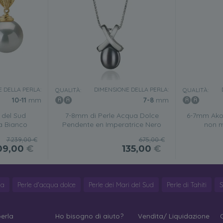
 DELLA PERLA:
DIMENSIONE DELLA PERLA:
QUALITÀ:
QUALITÀ:
10-11
mm
7-8
mm
 del Sud
7-8mm di Perle Acqua Dolce
6-7mm Ako
a Bianco
Pendente en Imperatrice Nero
non m
7.239,00 €
675,00 €
09,00
€
135,00
€
ya
Perle d'acqua dolce
Perle dei Mari del Sud
Perle di Tahiti
S
perla
Ho bisogno di aiuto?
Vendita/ Liquidazione