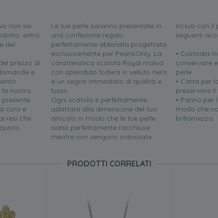
vo non sei
Le tue perle saranno presentate in
Inclusi con i
odotto, entro
una confezione regalo
seguenti acc
e del
perfettamente abbinata progettata
esclusivamente per PearlsOnly. La
• Custodia m
el prezzo di
caratteristica scatola Royal malva
conservare e
e domande e
con splendida fodera in velluto nero
perle
mento.
è un segno immediato di qualità e
• Carta per l
 la nostra
lusso.
preservare il
i presente
Ogni scatola è perfettamente
• Panno per la
a cura e
adattata alla dimensione del tuo
modo che no
i resi che
articolo in modo che le tue perle
brillantezza.
quisto
siano perfettamente racchiuse
mentre non vengono indossate.
PRODOTTI CORRELATI