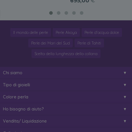
695,00
€
Il mondo delle perle
Perle Akoya
Perle d'acqua dolce
Perle dei Mari del Sud
Perle di Tahiti
Scelta della lunghezza della collana
Chi siamo
Tipo di gioielli
Colore perla
Ho bisogno di aiuto?
Vendita/ Liquidazione