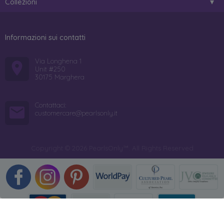
Collezioni
Informazioni sui contatti
Via Longhena 1
Unit #250
30175 Marghera
Contattaci:
customercare@pearlsonly.it
Copyright © 2026 PearlsOnly™. All Rights Reserved