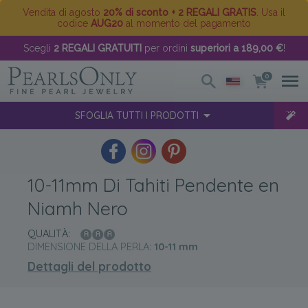
Vendita di agosto
20% di sconto + 2 REGALI GRATIS
. Usa il
codice
AUG20
al momento del pagamento
Scegli
2 REGALI GRATUITI
per ordini
superiori a 189,00 €
!
0
SFOGLIA TUTTI I PRODOTTI
10-11mm Di Tahiti Pendente en
Niamh Nero
QUALITÀ:
DIMENSIONE DELLA PERLA:
10-11
mm
Dettagli del prodotto