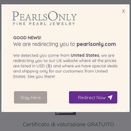
X
GOOD NEWS!
We are redirecting you to
pearlsonly.com
We detected you come from
United States
, we are
redirecting you to our
US
website where all the prices
are listed in
USD ($)
and where we have special deals
and shipping only for our customers from
United
States
. See you there!
INCLUSO CON IL PRODOTTO
Stay Here
Redirect Now
Certificato di valutazione GRATUITO