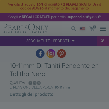
Vendita di agosto
20% di sconto + 2 REGALI GRATIS
. Usa il
codice
AUG20
al momento del pagamento
Scegli
2 REGALI GRATUITI
per ordini
superiori a 189,00 €
!
0
SFOGLIA TUTTI I PRODOTTI
10-11mm Di Tahiti Pendente en
Talitha Nero
QUALITÀ:
DIMENSIONE DELLA PERLA:
10-11
mm
Dettagli del prodotto