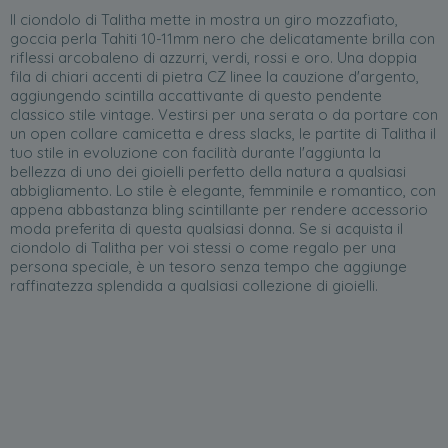
Il ciondolo di Talitha mette in mostra un giro mozzafiato,
goccia perla Tahiti 10-11mm nero che delicatamente brilla con
riflessi arcobaleno di azzurri, verdi, rossi e oro. Una doppia
fila di chiari accenti di pietra CZ linee la cauzione d'argento,
aggiungendo scintilla accattivante di questo pendente
classico stile vintage. Vestirsi per una serata o da portare con
un open collare camicetta e dress slacks, le partite di Talitha il
tuo stile in evoluzione con facilità durante l'aggiunta la
bellezza di uno dei gioielli perfetto della natura a qualsiasi
abbigliamento. Lo stile è elegante, femminile e romantico, con
appena abbastanza bling scintillante per rendere accessorio
moda preferita di questa qualsiasi donna. Se si acquista il
ciondolo di Talitha per voi stessi o come regalo per una
persona speciale, è un tesoro senza tempo che aggiunge
raffinatezza splendida a qualsiasi collezione di gioielli.