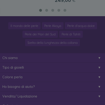
249,00
€
Il mondo delle perle
Perle Akoya
Perle d'acqua dolce
Perle dei Mari del Sud
Perle di Tahiti
Scelta della lunghezza della collana
Chi siamo
Tipo di gioielli
Colore perla
Ho bisogno di aiuto?
Vendita/ Liquidazione