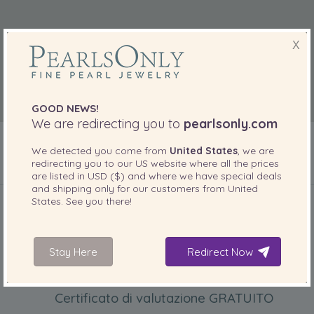
X
GOOD NEWS!
We are redirecting you to
pearlsonly.com
We detected you come from
United States
, we are
redirecting you to our
US
website where all the prices
are listed in
USD ($)
and where we have special deals
INCLUSO CON IL PRODOTTO
and shipping only for our customers from
United
States
. See you there!
Stay Here
Redirect Now
Certificato di valutazione GRATUITO