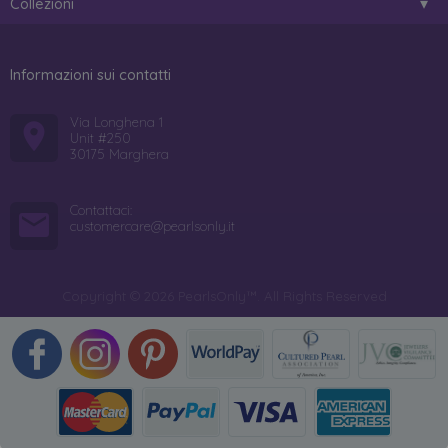
Collezioni
Informazioni sui contatti
Via Longhena 1
Unit #250
30175 Marghera
Contattaci:
customercare@pearlsonly.it
Copyright © 2026 PearlsOnly™. All Rights Reserved