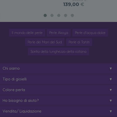
139,00
€
Il mondo delle perle
Perle Akoya
Perle d'acqua dolce
Perle dei Mari del Sud
Perle di Tahiti
Scelta della lunghezza della collana
Chi siamo
Tipo di gioielli
Colore perla
Ho bisogno di aiuto?
Vendita/ Liquidazione