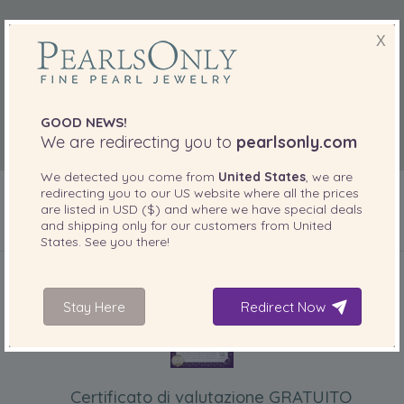
X
GOOD NEWS!
We are redirecting you to
pearlsonly.com
We detected you come from
United States
, we are
redirecting you to our
US
website where all the prices
are listed in
USD ($)
and where we have special deals
and shipping only for our customers from
United
States
. See you there!
INCLUSO CON IL PRODOTTO
Stay Here
Redirect Now
Certificato di valutazione GRATUITO