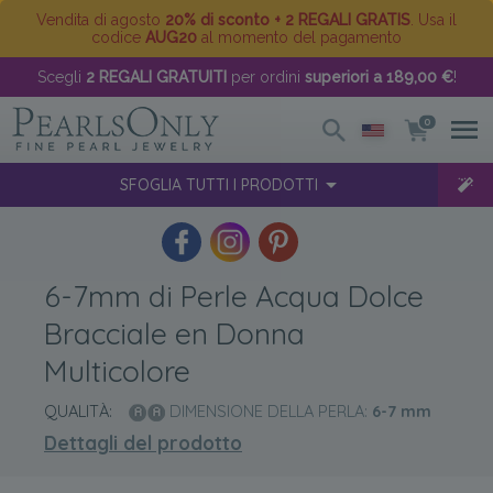
Vendita di agosto
20% di sconto + 2 REGALI GRATIS
. Usa il
codice
AUG20
al momento del pagamento
Scegli
2 REGALI GRATUITI
per ordini
superiori a 189,00 €
!
0
SFOGLIA TUTTI I PRODOTTI
6-7mm di Perle Acqua Dolce
Bracciale en Donna
Multicolore
QUALITÀ:
DIMENSIONE DELLA PERLA:
6-7
mm
Dettagli del prodotto