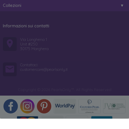
Collezioni
Informazioni sui contatti
Via Longhena 1
Unit #250
30175 Marghera
Contattaci:
customercare@pearlsonly.it
Copyright © 2026 PearlsOnly™. All Rights Reserved