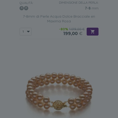
DIMENSIONE DELLA PERLA:
vorresti possedere. Ma, si spera, i consigli che abbiamo
QUALITÀ:
dato sopra ti aiuteranno a trovare quello giusto per i tuoi
7-8
mm
gusti particolari.
7-8mm di Perle Acqua Dolce Bracciale en
Maxima Rosa
-80%
1.019,00 €
199,00
€