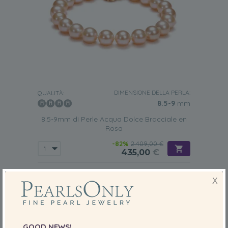
DIMENSIONE DELLA PERLA:
QUALITÀ:
8.5-9
mm
8.5-9mm di Perle Acqua Dolce Bracciale en
Rosa
-82%
2.409,00 €
435,00
€
X
GOOD NEWS!