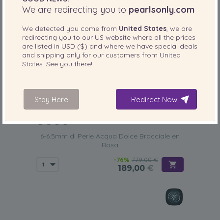
We are redirecting you to
pearlsonly.com
We detected you come from
United States
, we are
redirecting you to our
US
website where all the prices
are listed in
USD ($)
and where we have special deals
and shipping only for our customers from
United
States
. See you there!
Stay Here
Redirect Now
DIMENSIONE DELLA PERLA:
QUALITÀ:
6-6.5
mm
6-6.5mm di Perle Acqua Dolce Bracciale en
Rosa
-76%
779,00 €
189,00
€