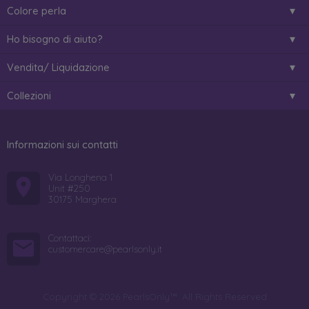
Colore perla
Ho bisogno di aiuto?
Vendita/ Liquidazione
Collezioni
Informazioni sui contatti
Via Longhena 1
Unit #250
30175 Marghera
Contattaci:
customercare@pearlsonly.it
Copyright © 2026 PearlsOnly™. All Rights Reserved