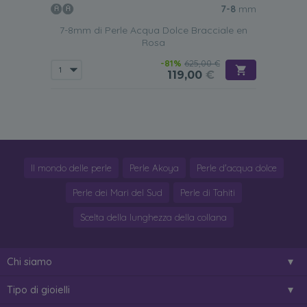
7-8
mm
7-8mm di Perle Acqua Dolce Bracciale en
Rosa
-81%
625,00 €
119,00
€
Il mondo delle perle
Perle Akoya
Perle d'acqua dolce
Perle dei Mari del Sud
Perle di Tahiti
Scelta della lunghezza della collana
Chi siamo
Tipo di gioielli