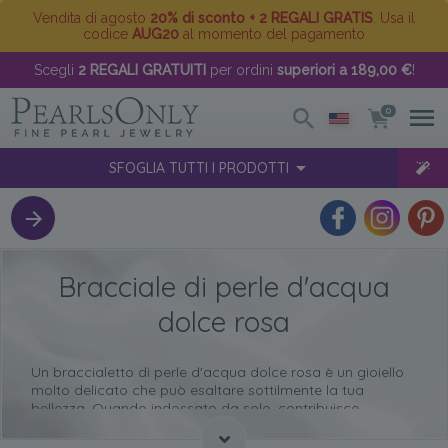
Vendita di agosto
20% di sconto + 2 REGALI GRATIS
. Usa il
codice
AUG20
al momento del pagamento
Scegli
2 REGALI GRATUITI
per ordini
superiori a 189,00 €
!
0
SFOGLIA TUTTI I PRODOTTI
Bracciale di perle d'acqua
dolce rosa
Un braccialetto di perle d'acqua dolce rosa è un gioiello
molto delicato che può esaltare sottilmente la tua
bellezza. Quando indossato da solo, contribuisce
ulteriormente a dare un tocco di eleganza e raffinatezza
a qualsiasi outfit tu scelga di indossare.