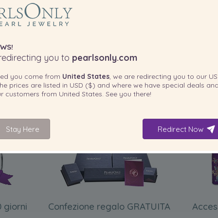
WS!
edirecting you to
pearlsonly.com
ted you come from
United States
, we are redirecting you to our
US
he prices are listed in
USD ($)
and where we have special deals and
our customers from
United States
. See you there!
INCLUSO CON IL PRODOTTO
Stay Here
Redirect Now
 giorni
Confezione regalo GRATUITA
Acces