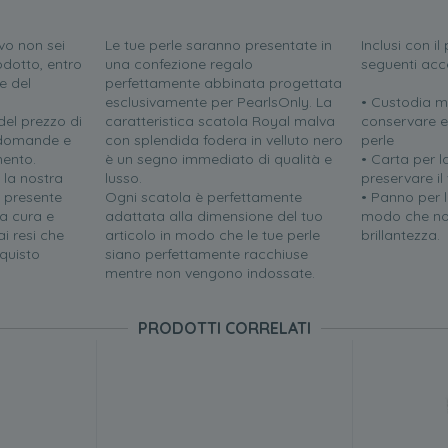
vo non sei
Le tue perle saranno presentate in
Inclusi con i
odotto, entro
una confezione regalo
seguenti acc
e del
perfettamente abbinata progettata
esclusivamente per PearlsOnly. La
• Custodia m
el prezzo di
caratteristica scatola Royal malva
conservare e
e domande e
con splendida fodera in velluto nero
perle
mento.
è un segno immediato di qualità e
• Carta per l
 la nostra
lusso.
preservare il
i presente
Ogni scatola è perfettamente
• Panno per la
a cura e
adattata alla dimensione del tuo
modo che no
i resi che
articolo in modo che le tue perle
brillantezza.
quisto
siano perfettamente racchiuse
mentre non vengono indossate.
PRODOTTI CORRELATI