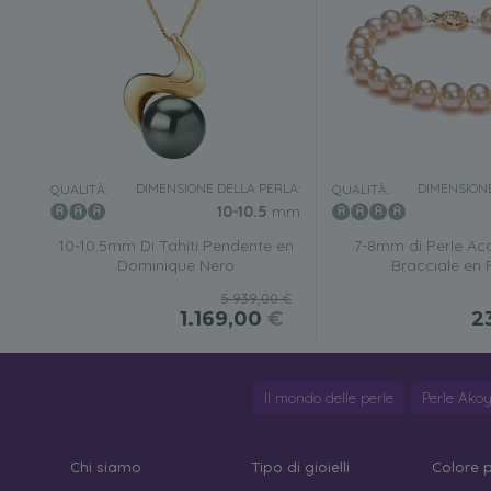
DIMENSIONE DELLA PERLA:
DIMENSIONE
QUALITÀ:
QUALITÀ:
10-10.5
mm
10-10.5mm Di Tahiti Pendente en
7-8mm di Perle Ac
Dominique Nero
Bracciale en
5.939,00 €
1.169,00
€
2
Il mondo delle perle
Perle Ako
Chi siamo
Tipo di gioielli
Colore 