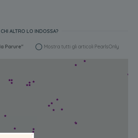
CHI ALTRO LO INDOSSA?
a Parure"
Mostra tutti gli articoli PearlsOnly