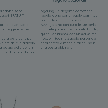
regalo opzionali
l prodotto sono i
Aggiungi un'elegante confezione
essori GRATUITI:
regalo e una carta regalo con il tuo
prodotto durante il checkout.
orbida e setosa per
Avvolgeremo con cura le tue perle
 proteggere le tue
in un elegante argento metallizzato,
quindi lo finiremo con un bellissimo
a cura delle perle per
fiocco. Il tuo messaggio personale
 valore del tuo articolo
sarà scritto a mano e racchiuso in
 pulizia delle perle in
una busta abbinata.
n perdono mai la loro