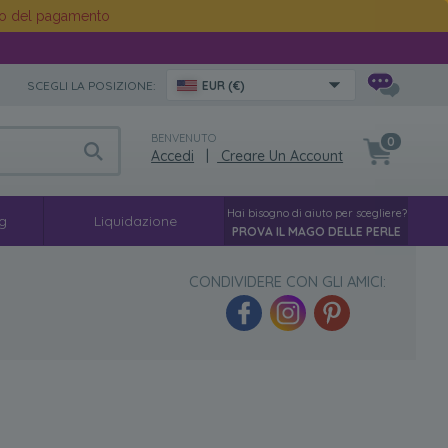
o del pagamento
SCEGLI LA POSIZIONE:
EUR (€)
BENVENUTO
0
Accedi
|
Creare Un Account
Hai bisogno di aiuto per scegliere?
g
Liquidazione
PROVA IL MAGO DELLE PERLE
CONDIVIDERE CON GLI AMICI: