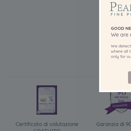
GOOD NE
We are r
We detec
where all t
only for 
Certificato di valutazione
Garanzia di 90