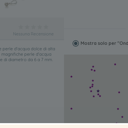
Nessuna Recensione
Mostra solo per
"Ond
 perle d'acqua dolce di alta
i magnifiche perle d'acqua
rle di diametro da 6 a 7 mm.