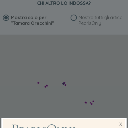
CHI ALTRO LO INDOSSA?
Mostra solo per
Mostra tutti gli articoli
"Tamara Orecchini"
PearlsOnly
X