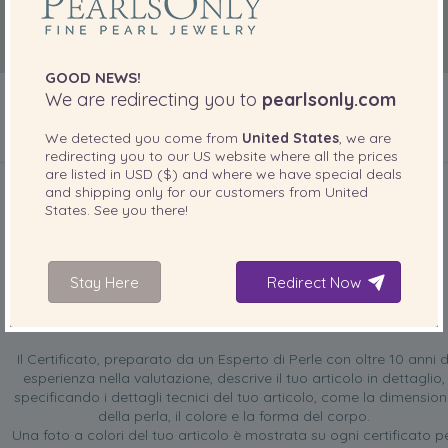
GOOD NEWS!
We are redirecting you to
pearlsonly.com
We detected you come from
United States
, we are
redirecting you to our
US
website where all the prices
INCLUSO CON IL PRODOTTO
are listed in
USD ($)
and where we have special deals
and shipping only for our customers from
United
States
. See you there!
Stay Here
Redirect Now
Certificato di valutazione GRATUITO
Il Certificato, preparato da un Esperto di Perle con oltre 10 anni d
esperienza nella valutazione, descrive il tuo articolo in dettaglio,
specificando i dettagli tecnici del tuo articolo, come la dimensio
della perla, il colore e la forma del corpo.
Una foto a colori del tuo articolo è mostrata su ogni certificato p