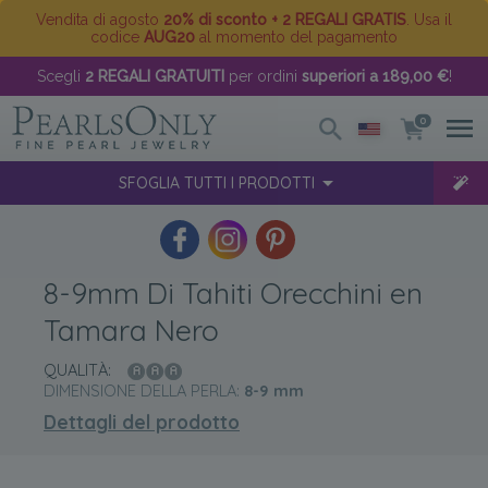
Vendita di agosto
20% di sconto + 2 REGALI GRATIS
. Usa il
codice
AUG20
al momento del pagamento
Scegli
2 REGALI GRATUITI
per ordini
superiori a 189,00 €
!
0
SFOGLIA TUTTI I PRODOTTI
8-9mm Di Tahiti Orecchini en
Tamara Nero
QUALITÀ:
DIMENSIONE DELLA PERLA:
8-9
mm
Dettagli del prodotto