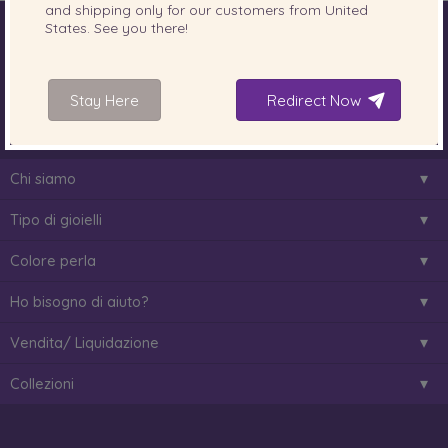
and shipping only for our customers from
United
States
. See you there!
Il mondo delle perle
Perle Akoya
Perle d'acqua dolce
Perle dei Mari del Sud
Perle di Tahiti
Stay Here
Redirect Now
Scelta della lunghezza della collana
Chi siamo
Tipo di gioielli
Colore perla
Ho bisogno di aiuto?
Vendita/ Liquidazione
Collezioni