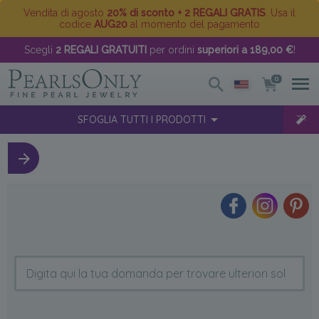
Vendita di agosto
20% di sconto + 2 REGALI GRATIS
. Usa il
codice
AUG20
al momento del pagamento
Scegli
2 REGALI GRATUITI
per ordini
superiori a 189,00 €
!
0
SFOGLIA TUTTI I PRODOTTI