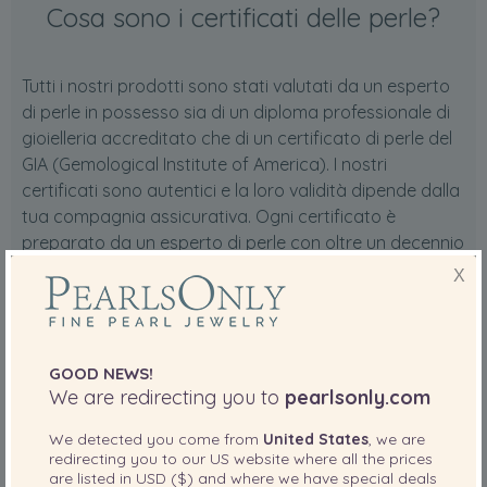
Cosa sono i certificati delle perle?
Tutti i nostri prodotti sono stati valutati da un esperto
di perle in possesso sia di un diploma professionale di
gioielleria accreditato che di un certificato di perle del
GIA (Gemological Institute of America). I nostri
certificati sono autentici e la loro validità dipende dalla
tua compagnia assicurativa. Ogni certificato è
preparato da un esperto di perle con oltre un decennio
di esperienza nella valutazione, descrive il tuo articolo
X
in dettaglio, specificando i dettagli tecnici sul tuo
articolo, come la dimensione della perla, il colore e la
forma del corpo. Un'immagine a colori del tuo articolo
è mostrata su ciascun certificato per garantire
GOOD NEWS!
We are redirecting you to
pearlsonly.com
richieste di risarcimento assicurative senza problemi
qualora dovessero verificarsi.
We detected you come from
United States
, we are
redirecting you to our
US
website where all the prices
are listed in
USD ($)
and where we have special deals