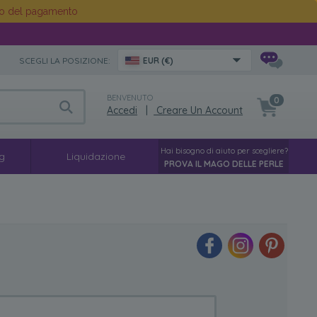
o del pagamento
SCEGLI LA POSIZIONE:
EUR (€)
BENVENUTO
0
Accedi
|
Creare Un Account
Hai bisogno di aiuto per scegliere?
g
Liquidazione
PROVA IL MAGO DELLE PERLE