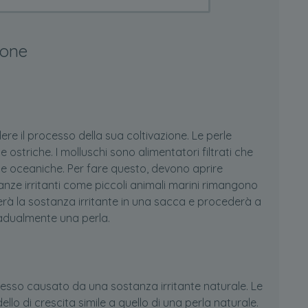
ione
e il processo della sua coltivazione. Le perle
 ostriche. I molluschi sono alimentatori filtrati che
que oceaniche. Per fare questo, devono aprire
tanze irritanti come piccoli animali marini rimangono
uderà la sostanza irritante in una sacca e procederà a
adualmente una perla.
ocesso causato da una sostanza irritante naturale. Le
o di crescita simile a quello di una perla naturale.