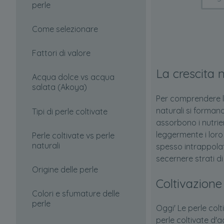
perle
Come selezionare
Fattori di valore
La crescita 
Acqua dolce vs acqua
salata (Akoya)
Per comprendere le
naturali si formano
Tipi di perle coltivate
assorbono i nutrie
leggermente i loro
Perle coltivate vs perle
naturali
spesso intrappolati
secernere strati 
Origine delle perle
Coltivazione
Colori e sfumature delle
perle
Oggi' Le perle col
perle coltivate d'