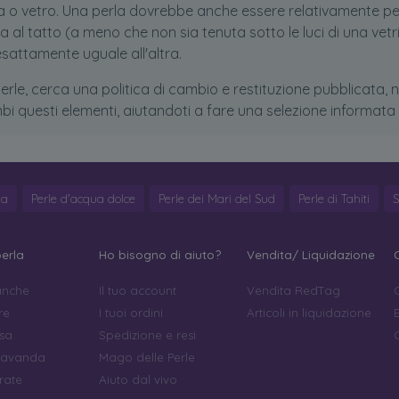
ca o vetro. Una perla dovrebbe anche essere relativamente pe
 al tatto (a meno che non sia tenuta sotto le luci di una vet
attamente uguale all'altra.
rle, cerca una politica di cambio e restituzione pubblicata,
bi questi elementi, aiutandoti a fare una selezione informata d
ya
Perle d'acqua dolce
Perle dei Mari del Sud
Perle di Tahiti
S
perla
Ho bisogno di aiuto?
Vendita/ Liquidazione
anche
Il tuo account
Vendita RedTag
C
re
I tuoi ordini
Articoli in liquidazione
osa
Spedizione e resi
 lavanda
Mago delle Perle
rate
Aiuto dal vivo