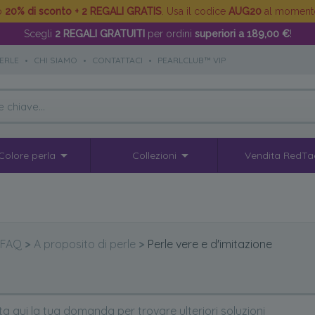
to
20% di sconto + 2 REGALI GRATIS
. Usa il codice
AUG20
al moment
Scegli
2 REGALI GRATUITI
per ordini
superiori a 189,00 €
!
PERLE
•
CHI SIAMO
•
CONTATTACI
•
PEARLCLUB™ VIP
Colore perla
Collezioni
Vendita RedTa
FAQ
>
A proposito di perle
>
Perle vere e d'imitazione