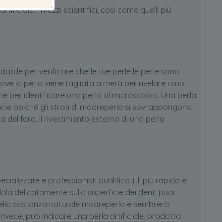
ficiale. I mezzi scientifici, così come quelli più
abile per verificare che le tue perle le perle sono
ove la perla viene tagliata a metà per rivelare i suoi
e per identificare una perla al microscopio. Una perla
ie poiché gli strati di madreperla si sovrappongono
a del foro. Il rivestimento esterno di una perla
alizzate e professionisti qualificati. Il più rapido e
ola delicatamente sulla superficie dei denti puoi
ti della sostanza naturale madreperla e sembrerà
vece, può indicare una perla artificiale, prodotta