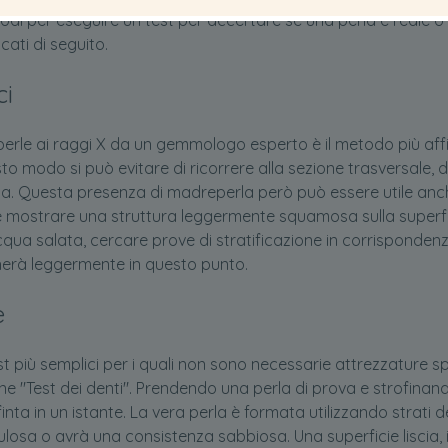
di per eseguire un test per accertare se una perla è reale o arti
cati di seguito.
ci
 perle ai raggi X da un gemmologo esperto è il metodo più affid
to modo si può evitare di ricorrere alla sezione trasversale, d
la. Questa presenza di madreperla però può essere utile anch
 mostrare una struttura leggermente squamosa sulla superfic
acqua salata, cercare prove di stratificazione in corrispondenz
ccherà leggermente in questo punto.
e
 più semplici per i quali non sono necessarie attrezzature speci
ne "Test dei denti". Prendendo una perla di prova e strofinand
 finta in un istante. La vera perla è formata utilizzando stra
osa o avrà una consistenza sabbiosa. Una superficie liscia, in