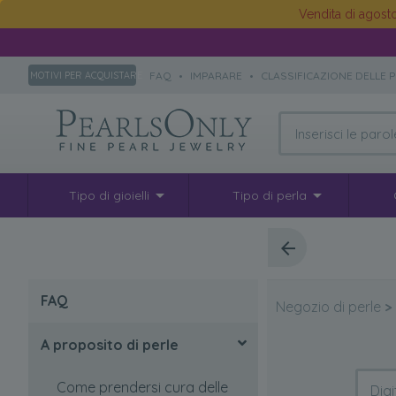
Vendita di agos
FAQ
•
IMPARARE
•
CLASSIFICAZIONE DELLE 
MOTIVI PER ACQUISTARE
Tipo di gioielli
Tipo di perla
FAQ
Negozio di perle
>
A proposito di perle
Come prendersi cura delle