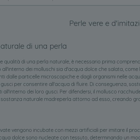
Perle vere e d'imitaz
naturale di una perla
 qualità di una perla naturale, è necessario prima comprender
 all'interno dei molluschi sia d'acqua dolce che salata, come le
nti dalle particelle microscopiche e dagli organismi nelle ac
 gusci per consentire all'acqua di fluire. Di conseguenza, sos
 all'interno dei loro gusci. Per difendersi, il mollusco racchi
di sostanza naturale madreperla attorno ad esso, creando gr
tivate vengono incubate con mezzi artificiali per imitare il pr
acqua dolce sono nucleate con tessuto, determinando un modell