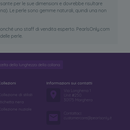
sante per le sue dimensioni e dovrebbe risultare
rina). Le perle sono gemme naturali, quindi una non
 nonché uno staff di vendita esperto. PearlsOnly.com
elle perle.
celta della lunghezza della collana
Collezioni
Informazioni sui contatti
Via Longhena 1
ollezione di stilisti
Unit #250
30175 Marghera
Etichetta nera
Collezione nuziale
Contattaci:
customercare@pearlsonly.it