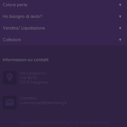
Colore perla
Ho bisogno di aiuto?
Vendita/ Liquidazione
Collezioni
Informazioni sui contatti
Via Longhena 1
Unit #250
30175 Marghera
Contattaci:
customercare@pearlsonly.it
Copyright © 2026 PearlsOnly™. All Rights Reserved