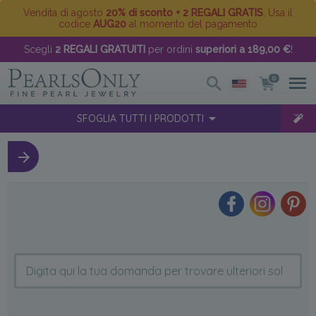
Vendita di agosto
20% di sconto + 2 REGALI GRATIS
. Usa il
codice
AUG20
al momento del pagamento
Scegli
2 REGALI GRATUITI
per ordini
superiori a 189,00 €
!
0
SFOGLIA TUTTI I PRODOTTI