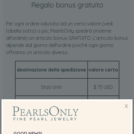
Regalo bonus gratuito
Per ogni ordine valutato ad un certo valore (vedi
tabella sotto) o più, PearlsOnly spedirà (insieme
all'ordine) un articolo bonus GRATUITO. L'articolo bonus
dipende dal giorno dell'ordine poiché ogni giorno
offriamo un articolo diverso.
destinazione della spedizione
valore certo
Stati Uniti
$ 75 USD
Regno Unito
£ 50 GBP
X
Canada
$ 75 CAD
GOOD NEWS!